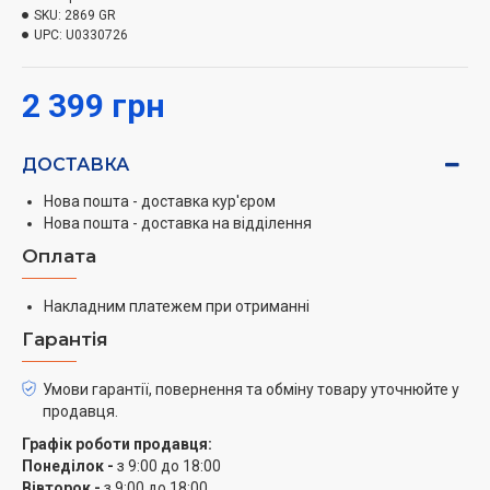
має автоматичне відключення та захист від
SKU:
2869 GR
UPC:
U0330726
перегріву.
2 399 грн
ДОСТАВКА
Нова пошта - доставка кур'єром
Нова пошта - доставка на відділення
Оплата
Накладним платежем при отриманні
Гарантія
Умови гарантії, повернення та обміну товару уточнюйте у
продавця.
Графік роботи продавця:
Понеділок -
з 9:00 до 18:00
Вівторок -
з 9:00 до 18:00