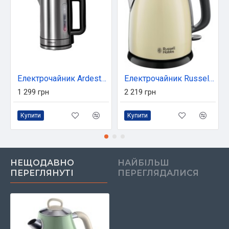
Електрочайник Ardesto EKL-FD700SS
Електрочайник Russell Hobbs Colours Plus Mini (24994-70)
1 299 грн
2 219 грн
Купити
Купити
НЕЩОДАВНО
НАЙБІЛЬШ
ПЕРЕГЛЯНУТІ
ПЕРЕГЛЯДАЛИСЯ