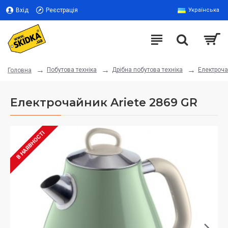
Вхід
Реєстрація
Українська
Побутова техніка
Дрібна побутова техніка
Електроч
Головна
Електрочайник Ariete 2869 GR
В НАЯВНОСТІ