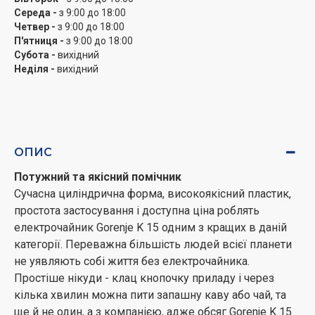
працювати без наявності набраної в нього водою. У
Середа -
з 9:00 до 18:00
Четвер -
з 9:00 до 18:00
чайника є підставка з круглим дном для підключення
П'ятниця -
з 9:00 до 18:00
до електромережі, завдяки цьому K 15 можна
Субота -
вихідний
знімати і ставити з будь-якого боку і вільно обертати
Неділя -
вихідний
навіть під час нагрівання. Контакт нагрівального
елементу з водою виключений нержавіючої
пластиною, що значно збільшує термін його служби, і
накип з пластини очищається набагато простіше.
Якісний, надійний та сучасний чайник Gorenje K 15
ОПИС
буде вірно служити вам довгі роки.
Потужний та якісний помічник
Сучасна циліндрична форма, високоякісний пластик,
простота застосування і доступна ціна роблять
електрочайник Gorenje K 15 одним з кращих в даній
категорії. Переважна більшість людей всієї планети
не уявляють собі життя без електрочайника.
Простіше нікуди - клац кнопочку приладу і через
кілька хвилин можна пити запашну каву або чай, та
ще й не один, а з компанією, адже обсяг Gorenje K 15