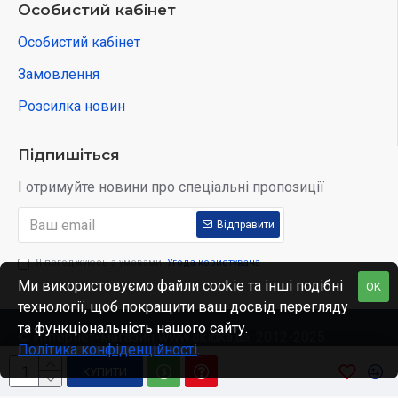
Особистий кабінет
Особистий кабінет
Замовлення
Розсилка новин
Підпишіться
І отримуйте новини про спеціальні пропозиції
Відправити
Я погоджуюсь з умовами
Угода користувача
Ми використовуємо файли cookie та інші подібні
OK
технології, щоб покращити ваш досвід перегляду
та функціональність нашого сайту.
© Интернет-магазин www.skidka.ua, 2012-2025.
Політика конфіденційності
.
КУПИТИ