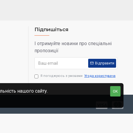
Підпишіться
І отримуйте новини про спеціальні
пропозиції
Відправити
Я погоджуюсь з умовами
Угода користувача
льність нашого сайту.
OK