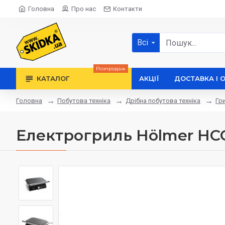
Головна
Про нас
Контакти
Всі
Розпродаж
КАТАЛОГ
АКЦІЇ
ДОСТАВКА І 
Побутова техніка
Дрібна побутова техніка
Гр
Головна
Електрогриль Hölmer HCG