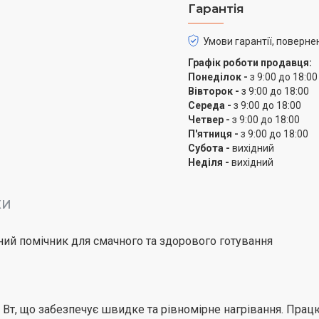
Гарантія
Кут відкриття конструкц
Умови гарантії, поверне
використовувати гриль я
Графік роботи продавця:
піддон для збору крапел
Понеділок -
з 9:00 до 18:00
Вівторок -
з 9:00 до 18:00
Особливості
Середа -
з 9:00 до 18:00
Четвер -
з 9:00 до 18:00
Гриль дозволяє готуват
П'ятниця -
з 9:00 до 18:00
Субота -
вихідний
антипригарним пластина
Неділя -
вихідний
достатню свободу рухів 
Гриль Hölmer HCG-221 о
КИ
приготування нових сма
температури та двом р
ний помічник для смачного та здорового готування
різними рецептами і гот
природний смак та корис
Електричний контактний
 Вт, що забезпечує швидке та рівномірне нагрівання. Прац