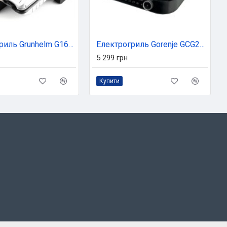
Електрогриль Grunhelm G1622
Електрогриль Gorenje GCG2100S
5 299 грн
Купити