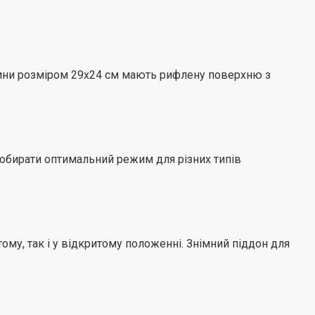
 готувати смачні та корисні страви легко і швидко.
астини розміром 29х24 см мають рифлену поверхню з
 обирати оптимальний режим для різних типів
ому, так і у відкритому положенні. Знімний піддон для