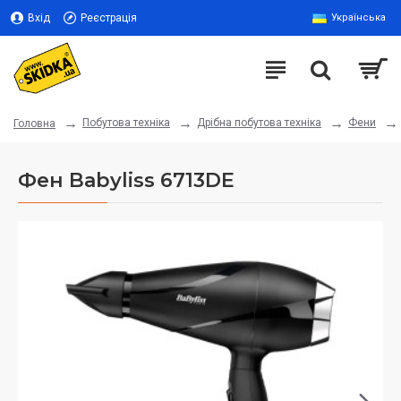
Вхід
Реєстрація
Українська
Побутова техніка
Дрібна побутова техніка
Фени
Головна
Фен Babyliss 6713DE