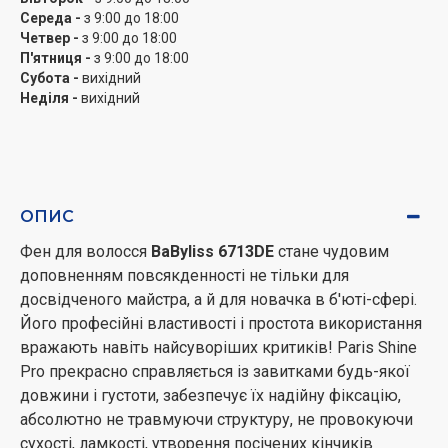
Середа -
з 9:00 до 18:00
Четвер -
з 9:00 до 18:00
П'ятниця -
з 9:00 до 18:00
Субота -
вихідний
Неділя -
вихідний
ОПИС
Фен для волосся
BaByliss 6713DE
стане чудовим
доповненням повсякденності не тільки для
досвідченого майстра, а й для новачка в б'юті-сфері.
Його професійні властивості і простота використання
вражають навіть найсуворіших критиків! Paris Shine
Pro прекрасно справляється із завитками будь-якої
довжини і густоти, забезпечує їх надійну фіксацію,
абсолютно не травмуючи структуру, не провокуючи
сухості, ламкості, утворення посічених кінчиків