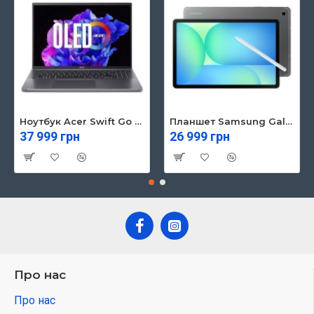
Ноутбук Acer Swift Go 16 SFG16-71 (NX.KVZEU.003)
Планшет Samsung Galaxy Tab S10 FE 5G 8/128GB Gray (SM-X526BZAREUC)
37 999 грн
26 999 грн
Про нас
Про нас