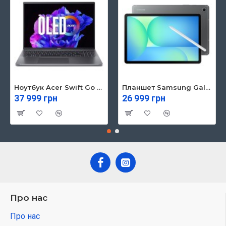
Ноутбук Acer Swift Go 16 SFG16-71 (NX.KVZEU.003)
Планшет Samsung Galaxy Tab S10 FE 5G 8/128GB Gray (SM-X526BZAREUC)
37 999 грн
26 999 грн
Про нас
Про нас