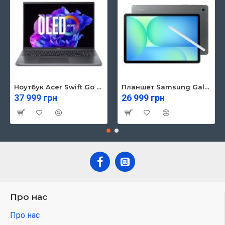
Ноутбук Acer Swift Go 16 SFG16-71 (NX.KVZEU.003)
Планшет Samsung Galaxy Tab S10 FE 5G 8/128GB Gray (SM-X526BZAREUC)
37 999 грн
26 999 грн
Про нас
Про нас