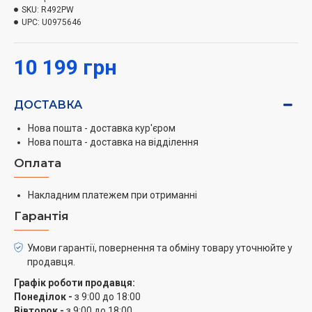
простого лотка для яєць.
SKU:
R492PW
UPC:
U0975646
Економія грошей
Пристрої віком 15 років і старше споживають до
10 199 грн
трьох разів більше енергії, ніж пристрої нового
покоління. Нові моделі Gorenje вирізняються чудовою
ДОСТАВКА
теплоізоляцією, поліпшеною герметизацією дверцят,
сучасними компонентами системи охолодження та
Нова пошта - доставка кур'єром
електронним регулюванням, яке зводить
Нова пошта - доставка на відділення
споживання енергії до мінімуму.
Оплата
Великий ящик для фруктів і овочів
Накладним платежем при отриманні
Просторий ящик CrispZone призначений для
Гарантія
збереження поживних речовин і подовження
свіжості ваших продуктів.
Умови гарантії, повернення та обміну товару уточнюйте у
продавця.
Графік роботи продавця:
Понеділок -
з 9:00 до 18:00
Вівторок -
з 9:00 до 18:00