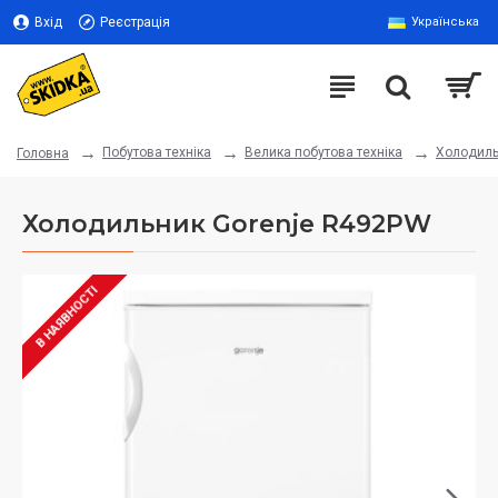
Вхід
Реєстрація
Українська
Побутова техніка
Велика побутова техніка
Холодиль
Головна
Холодильник Gorenje R492PW
В НАЯВНОСТІ