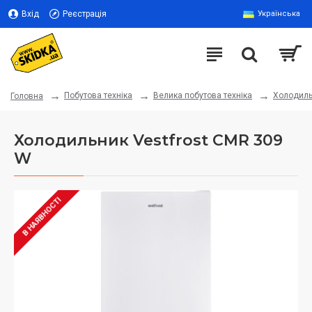
Вхід
Реєстрація
Українська
Побутова техніка
Велика побутова техніка
Холодиль
Головна
Холодильник Vestfrost CMR 309
W
В НАЯВНОСТІ