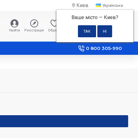
Киев
Українська
Ваше місто —
Киев
?
0 грн
Увійти
Реєстрація
Обране
Порівняння
0 800 305-990