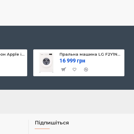
Мобільний телефон Apple iPhone 13 128GB Starlight (MLPG3)
Пральна машина LG F2Y1NS3W
16 999 грн
Підпишіться