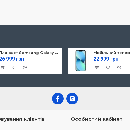
Планшет Samsung Galaxy Tab S10 FE 5G 8/128GB Gray (SM-X526BZAREUC)
26 999 грн
22 999 грн
вування клієнтів
Особистий кабінет