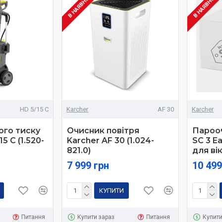
В НАЯВНОСТІ
В НАЯВНОСТ
HD 5/15 C
Karcher
AF 30
Karcher
ого тиску
Очисник повітря
Пароо
5 C (1.520-
Karcher AF 30 (1.024-
SC 3 E
821.0)
для вік
7 999 грн
10 499
КУПИТИ
Питання
Купити зараз
Питання
Купити