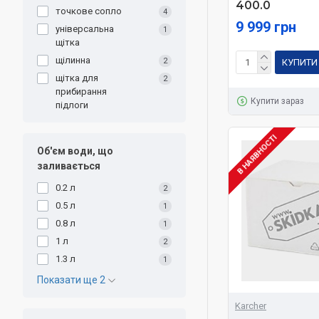
400.0
точкове сопло
4
9 999 грн
універсальна
1
щітка
щілинна
2
КУПИТИ
щітка для
2
прибирання
Купити зараз
підлоги
В НАЯВНОСТІ
Об'єм води, що
заливається
0.2 л
2
0.5 л
1
0.8 л
1
1 л
2
1.3 л
1
Показати ще 2
Karcher