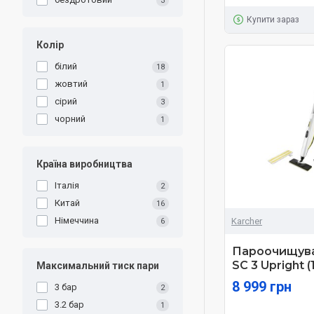
3
Купити зараз
Колір
білий
18
жовтий
1
сірий
3
чорний
1
Країна виробництва
Італія
2
Китай
16
Німеччина
Karcher
6
Пароочищува
SC 3 Upright (
Максимальний тиск пари
8 999 грн
3 бар
2
3.2 бар
1