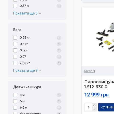
0.37 л
1
Показати ще 6
Вага
0.55 кг
1
0.6 кг
1
0.8кг
1
0.97
1
2.55 кг
1
Показати ще 9
Karcher
Пароочищува
1.512-630.0
Довжина шнура
12 999 грн
4 м
1
6 м
1
КУПИТИ
6.5 м
1
бездротовий