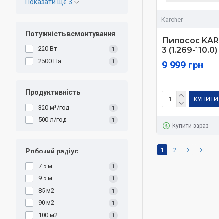
Показати ще 3
Karcher
Потужність всмоктування
Пилосос KAR
220 Вт
3 (1.269-110.0)
1
2500 Па
1
9 999 грн
Продуктивність
КУПИТИ
320 м³/год
1
500 л/год
1
Купити зараз
1
2
Робочий радіус
7.5 м
1
9.5 м
1
85 м2
1
90 м2
1
100 м2
1