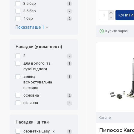
3.5 бар
1
3.5 бар
2
КУПИТИ
4 бар
2
Показати ще 1
Купити зараз
Насадки (у комплекті)
2
2
для вологої та
1
сухої підлоги
змінна
1
всмоктувальна
насадка
основна
2
щілинна
5
Karcher
Насадки і щітки
Пилосос Karc
серветка EasyFix
1