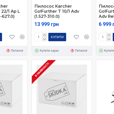
cher
Пилосос Karcher
Пилосо
 22/1 Ap L
Go!Further T 10/1 Adv
Go!Furt
8-627.0)
(1.527-310.0)
Adv Re!
13 999 грн
6 999 
КУПИТИ
Питання
Купити зараз
Питання
Купити
В НАЯВНОСТІ