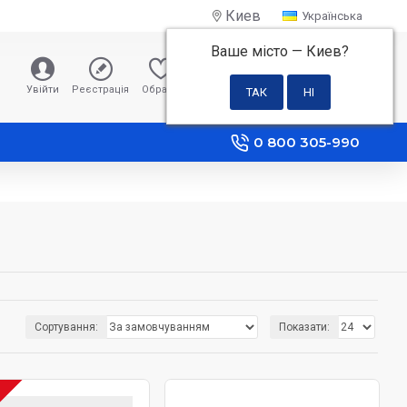
Киев
Українська
Ваше місто —
Киев
?
0 грн
Увійти
Реєстрація
Обране
Порівняння
0 800 305-990
Сортування:
Показати: