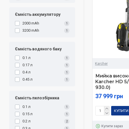
Ємність аккумулятору
2000 mAh
1
3200 mAh
1
Ємність водяного баку
0.1 л
1
Karcher
0.17 л
1
0.4 л
1
Мийка висок
0.45 л
1
Karcher HD 5/1
930.0)
37 999 грн
Ємність пилозбірника
0.1 л
1
КУПИТИ
0.15 л
1
0.2 л
2
Купити зараз
0.3 л
1