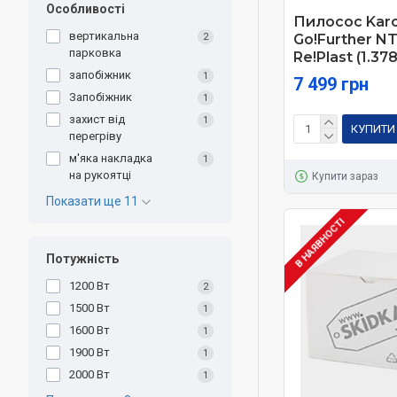
Особливості
Пилосос Kar
вертикальна
2
Go!Further NT
парковка
Re!Plast (1.37
запобіжник
1
7 499 грн
Запобіжник
1
захист від
1
КУПИТИ
перегріву
м'яка накладка
1
на рукоятці
Купити зараз
Показати ще 11
В НАЯВНОСТІ
Потужність
1200 Вт
2
1500 Вт
1
1600 Вт
1
1900 Вт
1
2000 Вт
1