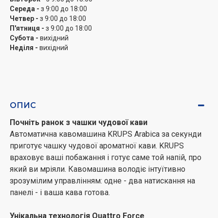
кавомашин, використовуються металеві жорна. Вони
Середа -
з 9:00 до 18:00
Четвер -
з 9:00 до 18:00
мають підвищену зносостійкість, не нагріваються в
П'ятниця -
з 9:00 до 18:00
процесі помелу і не впливають на смак кави.
Субота -
вихідний
Можливість регулювання ступеня помелу допоможе
Неділя -
вихідний
вам досягти саме тієї насиченості смаку, яку ви
любите.
Зберігайте свій рецепт
Вибирайте міцність і температуру напою в залежності
ОПИС
від особистих уподобань. Щоб не возитися з
Почніть ранок з чашки чудової кави
налаштуваннями кожен раз, коли хочете кави,
Автоматична кавомашина KRUPS Arabica за секунди
збережіть свій рецепт в пам'яті кавомашини. У
приготує чашку чудової ароматної кави. KRUPS
пам'яті KRUPS Arabica можна зберегти два
враховує ваші побажання і готує саме той напій, про
індивідуальних рецепта.
який ви мріяли. Кавомашина володіє інтуїтивно
зрозумілим управлінням: одне - два натискання на
Якій кави віддаєте перевагу?
панелі - і ваша кава готова.
KRUPS Arabica готує дивовижний еспресо, подвійний
еспресо і класичну чорну каву. Бажаєте напоїв з
Унікальна технологія Quattro Force