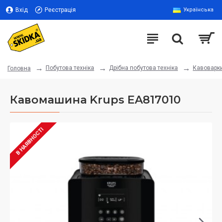
Вхід
Реєстрація
Українська
Побутова техніка
Дрібна побутова техніка
Кавоварк
Головна
Кавомашина Krups EA817010
В НАЯВНОСТІ