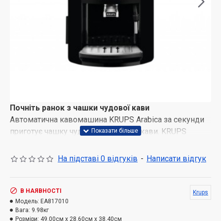
Почніть ранок з чашки чудової кави
Автоматична кавомашина KRUPS Arabica за секунди
приготує чашку чудової ароматної кави. KRUPS
враховує ваші побажання і готує саме той напій, про
який ви мріяли. Кавомашина володіє інтуїтивно
На підставі 0 відгуків
-
Написати відгук
зрозумілим управлінням: одне - два натискання на
панелі - і ваша кава готова.
В НАЯВНОСТІ
Krups
Унікальна технологія Quattro Force
Модель:
EA817010
Вага:
9.98кг
Для отримання ідеально збалансованого смаку в
Розміри:
49.00см x 28.60см x 38.40см