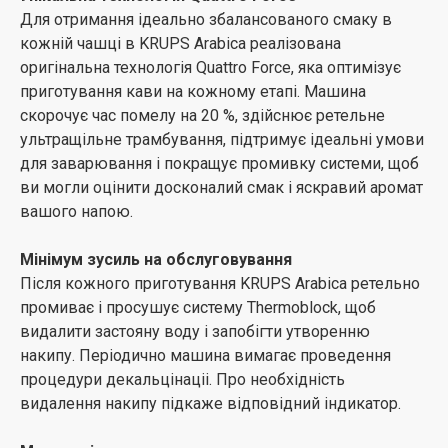
додаванням молока? Традиційний ручний
Для отримання ідеально збалансованого смаку в
капучинатор допоможе збити щільну і об'ємну
кожній чашці в KRUPS Arabica реалізована
молочну піну, щоб ви могли насолодитися ідеальним
оригінальна технологія Quattro Force, яка оптимізує
капучино.
приготування кави на кожному етапі. Машина
скорочує час помелу на 20 %, здійснює ретельне
ультращільне трамбування, підтримує ідеальні умови
для заварювання і покращує промивку системи, щоб
ви могли оцінити досконалий смак і яскравий аромат
вашого напою.
Мінімум зусиль на обслуговування
Після кожного приготування KRUPS Arabica ретельно
промиває і просушує систему Тhermoblock, щоб
видалити застояну воду і запобігти утворенню
накипу. Періодично машина вимагає проведення
процедури декальцінаціі. Про необхідність
видалення накипу підкаже відповідний індикатор.