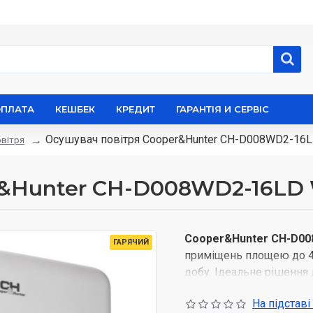
ОПЛАТА
КЕШБЕК
КРЕДИТ
ГАРАНТІЯ И СЕРВІС
Осушувач повітря Cooper&Hunter CH-D008WD2-16
овітря
r&Hunter CH-D008WD2-16LD
Cooper&Hunter CH-D0
ГАРЯЧИЙ
приміщень площею до 40
добу. Ідеальне рішення д
важливо підтримувати 
На підставі
інтелектуальний мікрокл