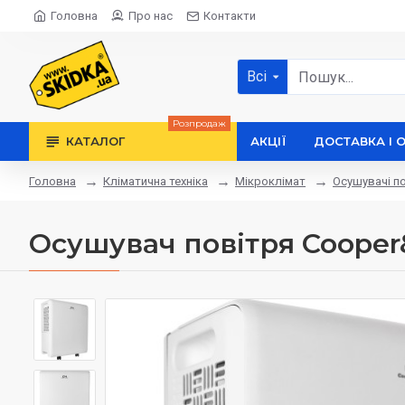
Головна
Про нас
Контакти
Всі
Розпродаж
КАТАЛОГ
АКЦІЇ
ДОСТАВКА І 
Кліматична техніка
Мікроклімат
Осушувачі п
Головна
Осушувач повітря Coope