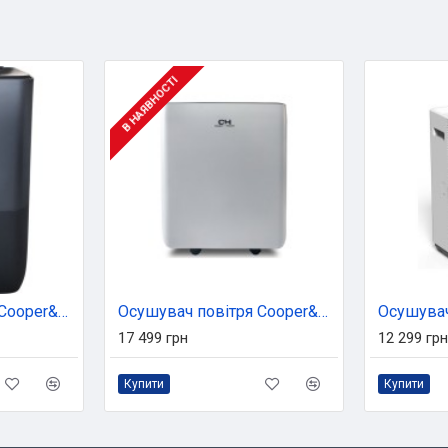
В НАЯВНОСТІ
Осушувач повітря Cooper&Hunter CH-D014WDC-30LDWF
Осушувач повітря Cooper&Hunter CH-D009WD10-20LDUWF
17 499 грн
12 299 грн
Купити
Купити