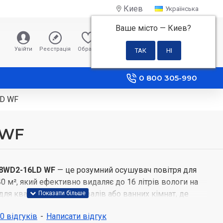
Киев
Українська
Ваше місто —
Киев
?
0 грн
Увійти
Реєстрація
Обране
Порівняння
0 800 305-990
LD WF
 WF
08WD2-16LD WF
— це розумний осушувач повітря для
 м², який ефективно видаляє до 16 літрів вологи на
ля квартир, офісів, підвалів або ванних кімнат, де
здоровий рівень вологості. CH-D008WD2-16LD WF — це
 0 відгуків
-
Написати відгук
імат-контроль, який піклується про комфорт та