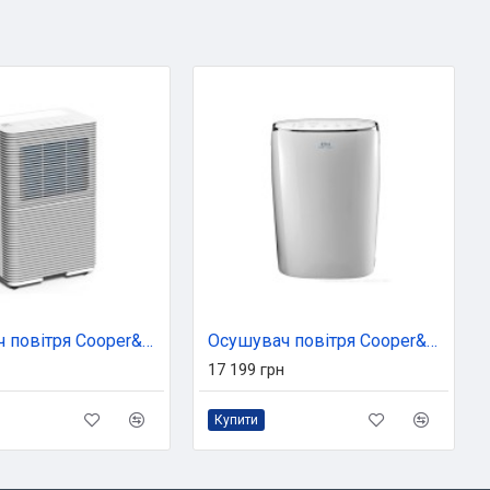
Осушувач повітря Cooper&Hunter CH-D008WD9-16LDWF
Осушувач повітря Cooper&Hunter CH-D008WDP7-20LD
17 199 грн
Купити