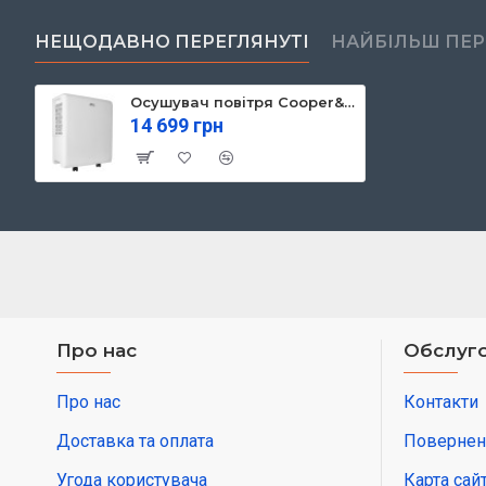
НЕЩОДАВНО ПЕРЕГЛЯНУТІ
НАЙБІЛЬШ ПЕ
Осушувач повітря Cooper&Hunter CH-D008WD2-16LD WF
14 699 грн
Про нас
Обслуго
Про нас
Контакти
Доставка та оплата
Повернен
Угода користувача
Карта сай