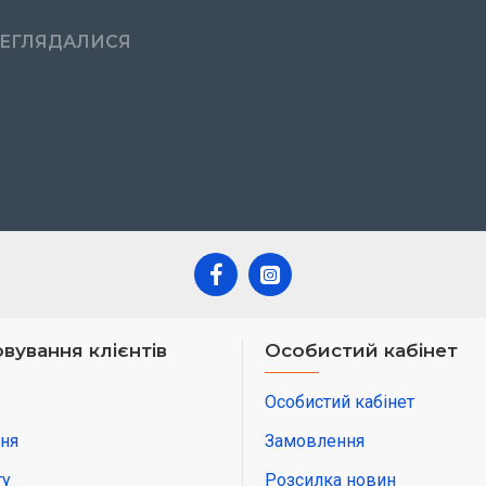
РЕГЛЯДАЛИСЯ
вування клієнтів
Особистий кабінет
Особистий кабінет
ня
Замовлення
ту
Розсилка новин