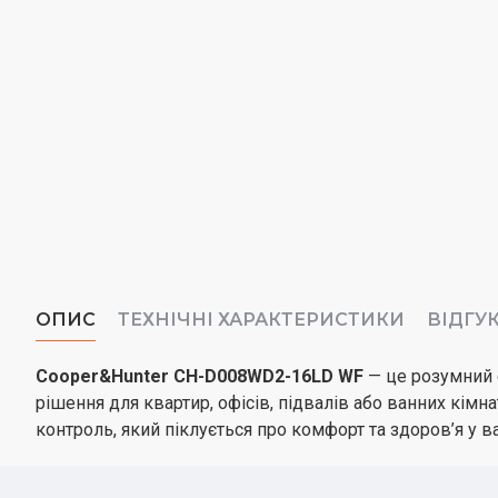
ОПИС
ТЕХНІЧНІ ХАРАКТЕРИСТИКИ
ВІДГУ
Cooper&Hunter CH-D008WD2-16LD WF
— це розумний 
рішення для квартир, офісів, підвалів або ванних кім
контроль, який піклується про комфорт та здоров’я у 