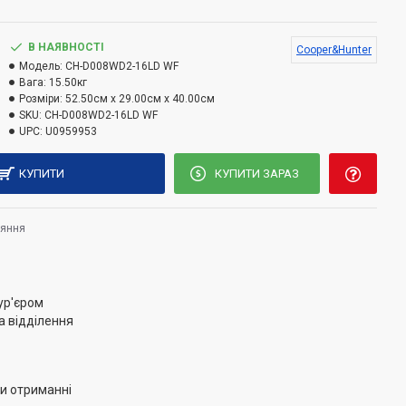
.
В НАЯВНОСТІ
Cooper&Hunter
Модель:
CH-D008WD2-16LD WF
Вага:
15.50кг
Розміри:
52.50см x 29.00см x 40.00см
SKU:
CH-D008WD2-16LD WF
UPC:
U0959953
КУПИТИ
КУПИТИ ЗАРАЗ
няння
ур'єром
а відділення
и отриманні