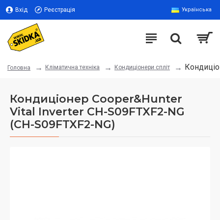
Вхід
Реєстрація
Українська
Кондиціон
Кліматична техніка
Кондиціонери спліт
Головна
Кондиціонер Cooper&Hunter
Vital Inverter CH-S09FTXF2-NG
(CH-S09FTXF2-NG)