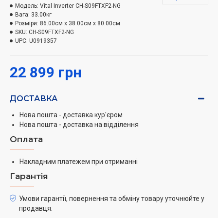
ефективно. Кондиціонер має сучасний дизайн, що
Модель:
Vital Inverter CH-S09FTXF2-NG
Вага:
33.00кг
впишеться в будь-який інтер'єр. Він оснащений
Розміри:
86.00см x 38.00см x 80.00см
зручним пультом дистанційного керування, що
SKU:
CH-S09FTXF2-NG
дозволяє вам зручно налаштовувати його параметри.
UPC:
U0919357
22 899 грн
ДОСТАВКА
Нова пошта - доставка кур'єром
Нова пошта - доставка на відділення
Оплата
Накладним платежем при отриманні
Гарантія
Умови гарантії, повернення та обміну товару уточнюйте у
продавця.