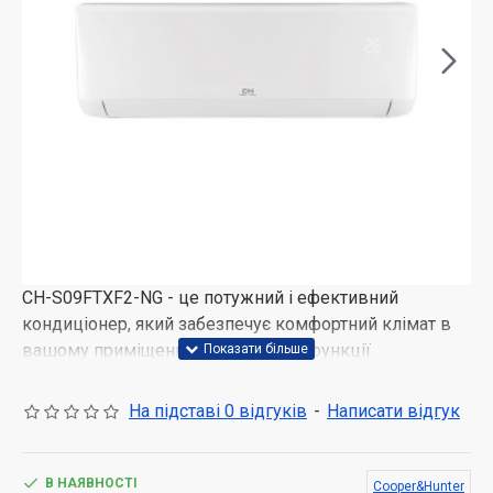
CH-S09FTXF2-NG - це потужний і ефективний
кондиціонер, який забезпечує комфортний клімат в
вашому приміщенні. Він пропонує функції
охолодження, обігріву, вентиляції та осушення
повітря, що забезпечує всебічний контроль над
На підставі 0 відгуків
-
Написати відгук
кліматом у приміщенні. Завдяки його потужності і
продуктивності, він здатний ефективно
охолоджувати або обігрівати приміщення швидко і
В НАЯВНОСТІ
Cooper&Hunter