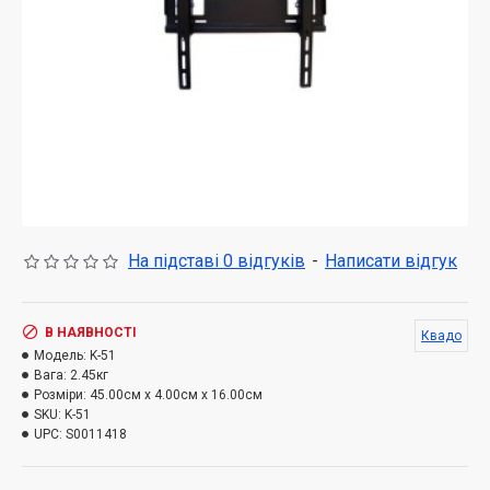
На підставі 0 відгуків
-
Написати відгук
В НАЯВНОСТІ
Квадо
Модель:
K-51
Вага:
2.45кг
Розміри:
45.00см x 4.00см x 16.00см
SKU:
K-51
UPC:
S0011418