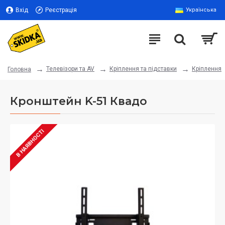
Вхід
Реєстрація
Українська
Телевізори та AV
Кріплення та підставки
Кріплення
Головна
Кронштейн K-51 Квадо
В НАЯВНОСТІ