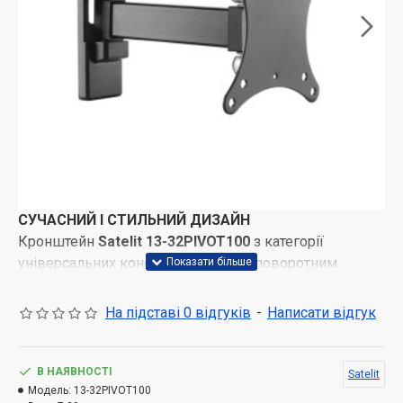
СУЧАСНИЙ І СТИЛЬНИЙ ДИЗАЙН
Кронштейн
Satelit 13-32PIVOT100
з категорії
універсальних консолей із похило-поворотним
механізмом. Зміна нахилу по вертикалі є до 10°,
поворот за горизонтальною віссю до 90°.
На підставі 0 відгуків
-
Написати відгук
Крім стандартного розміщення телевізора з
допомогою підставки, є ще сила-силенна рішень для
В НАЯВНОСТІ
Satelit
інтер'єру та зручності глядача, які втілюються з
Модель:
13-32PIVOT100