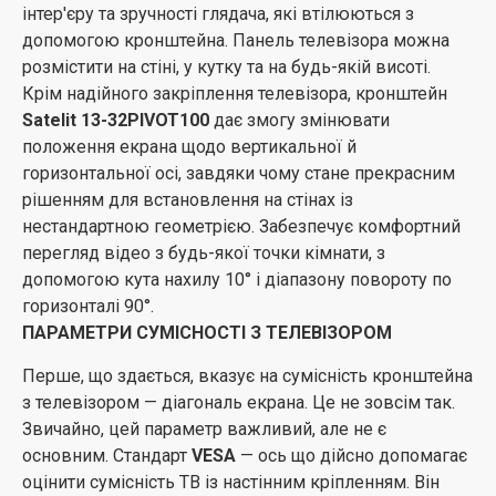
КОМПЛЕКТАЦІЯ
інтер'єру та зручності глядача, які втілюються з
допомогою кронштейна. Панель телевізора можна
Зробивши вибір на користь кронштейна
Satelit 13-
розмістити на стіні, у кутку та на будь-якій висоті.
32PIVOT100
, більше не доведеться турбуватися ні
Крім надійного закріплення телевізора, кронштейн
про що. Всі необхідні комплектуючі, аж до дюбелів і
Satelit 13-32PIVOT100
дає змогу змінювати
болтів входять до стандартної комплектації. Також, в
положення екрана щодо вертикальної й
обов'язковому порядку, прикладається докладна
горизонтальної осі, завдяки чому стане прекрасним
інструкція, де легко знайти всю інформацію.
рішенням для встановлення на стінах із
нестандартною геометрією. Забезпечує комфортний
перегляд відео з будь-якої точки кімнати, з
допомогою кута нахилу 10° і діапазону повороту по
горизонталі 90°.
ПАРАМЕТРИ СУМІСНОСТІ З ТЕЛЕВІЗОРОМ
Перше, що здається, вказує на сумісність кронштейна
з телевізором — діагональ екрана. Це не зовсім так.
Звичайно, цей параметр важливий, але не є
основним. Стандарт
VESA
— ось що дійсно допомагає
оцінити сумісність ТВ із настінним кріпленням. Він