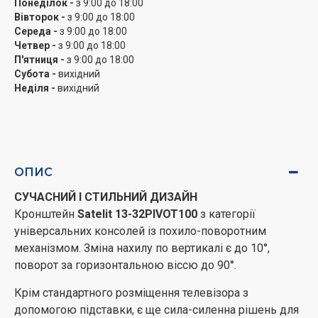
горизонталі та вертикалі. Цей показник має збігатися
Понеділок -
з 9:00 до 18:00
Вівторок -
з 9:00 до 18:00
на основі кронштейна та задньої коробки телевізора.
Середа -
з 9:00 до 18:00
Стандарт
VESA
підтримуваний кріпленням,
Четвер -
з 9:00 до 18:00
зазначений у технічній карті, а яким стандартом
П'ятниця -
з 9:00 до 18:00
відповідає ТВ, можна дізнатися з інструкції до
Субота -
вихідний
пристрою або вимірявши цю відстань самостійно з
Неділя -
вихідний
допомогою лінійки.
Кронштейн
Satelit 13-32PIVOT100
виготовлений за
стандартом
VESA
min 75 x 75, max 100 x 100.
Для похило-поворотного кронштейна максимальна
ОПИС
діагональ екрана все ж має значення, оскільки вона
СУЧАСНИЙ І СТИЛЬНИЙ ДИЗАЙН
впливає на діапазон повороту по горизонталі.
Кронштейн
Satelit 13-32PIVOT100
з категорії
Кронштейн
Satelit 13-32PIVOT100
розрахований на
універсальних консолей із похило-поворотним
телевізори з діагоналями в діапазоні від 13 до 32
механізмом. Зміна нахилу по вертикалі є до 10°,
дюймів. Максимальна вага ТВ, який здатний
поворот за горизонтальною віссю до 90°.
витримати
Satelit 13-32PIVOT100
становить 20 кг.
Попри додатковий запас міцності, порушувати цю
Крім стандартного розміщення телевізора з
межу ваги вкрай не рекомендується.
допомогою підставки, є ще сила-силенна рішень для