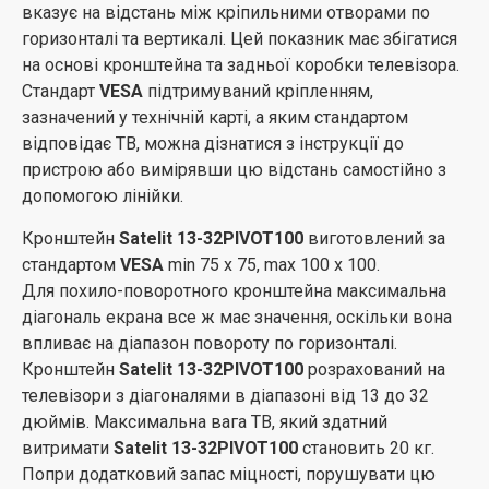
вказує на відстань між кріпильними отворами по
горизонталі та вертикалі. Цей показник має збігатися
на основі кронштейна та задньої коробки телевізора.
Стандарт
VESA
підтримуваний кріпленням,
зазначений у технічній карті, а яким стандартом
відповідає ТВ, можна дізнатися з інструкції до
пристрою або вимірявши цю відстань самостійно з
допомогою лінійки.
Кронштейн
Satelit 13-32PIVOT100
виготовлений за
стандартом
VESA
min 75 x 75, max 100 x 100.
Для похило-поворотного кронштейна максимальна
діагональ екрана все ж має значення, оскільки вона
впливає на діапазон повороту по горизонталі.
Кронштейн
Satelit 13-32PIVOT100
розрахований на
телевізори з діагоналями в діапазоні від 13 до 32
дюймів. Максимальна вага ТВ, який здатний
витримати
Satelit 13-32PIVOT100
становить 20 кг.
Попри додатковий запас міцності, порушувати цю