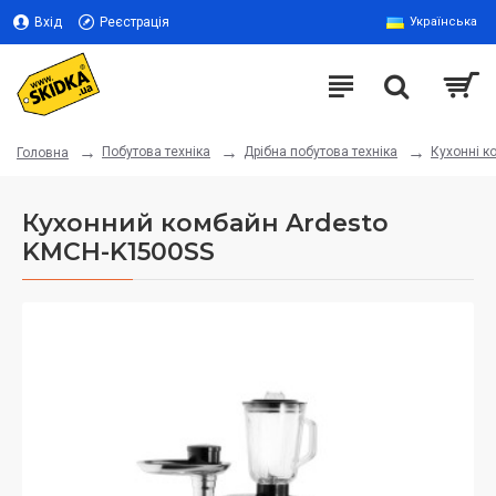
Вхід
Реєстрація
Українська
Побутова техніка
Дрібна побутова техніка
Кухонні к
Головна
Кухонний комбайн Ardesto
KMCH-K1500SS