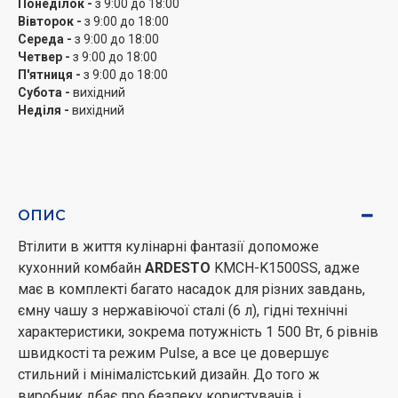
Понеділок -
з 9:00 до 18:00
Вівторок -
з 9:00 до 18:00
Середа -
з 9:00 до 18:00
Четвер -
з 9:00 до 18:00
П'ятниця -
з 9:00 до 18:00
Субота -
вихідний
Неділя -
вихідний
ОПИС
Втілити в життя кулінарні фантазії допоможе
кухонний комбайн
ARDESTO
KMCH-K1500SS, адже
має в комплекті багато насадок для різних завдань,
ємну чашу з нержавіючої сталі (6 л), гідні технічні
характеристики, зокрема потужність 1 500 Вт, 6 рівнів
швидкості та режим Pulse, а все це довершує
стильний і мінімалістський дизайн. До того ж
виробник дбає про безпеку користувачів і