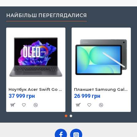
НАЙБІЛЬШ ПЕРЕГЛЯДАЛИСЯ
Ноутбук Acer Swift Go 16 SFG16-71 (NX.KVZEU.003)
Планшет Samsung Galaxy Tab S10 FE 5G 8/128GB Gray (SM-X526BZAREUC)
37 999 грн
26 999 грн