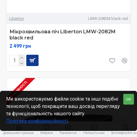
Liberton
LMW-2082M black red
Мікрохвильова піч Liberton LMW-2082M
black red
2 499 грн
В НАЯВНОСТІ
Ми використовуємо файли cookie та інші подібні
OK
технології, щоб покращити ваш досвід перегляду
та функціональність нашого сайту.
Політика конфіденційності
.
Домашняя страница
Вибране
Порівняння
Напишіть нам
Зателефонуйте н