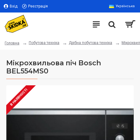
Вхід
Реєстрація
Українська
Побутова техніка
Дрібна побутова техніка
Мікрохвил
Головна
Мікрохвильова піч Bosch
BEL554MS0
В НАЯВНОСТІ