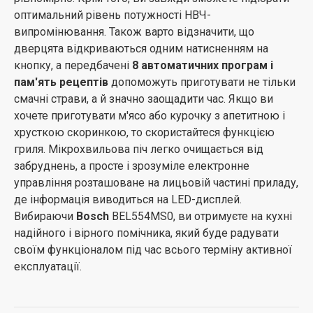
оптимальний рівень потужності НВЧ-
випромінювання. Також варто відзначити, що
дверцята відкриваються одним натисненням на
кнопку, а передбачені
8 автоматичних програм і
пам'ять рецептів
допоможуть приготувати не тільки
смачні страви, а й значно заощадити час. Якщо ви
хочете приготувати м'ясо або курочку з апетитною і
хрусткою скоринкою, то скористайтеся функцією
гриля. Мікрохвильова піч легко очищається від
забруднень, а просте і зрозуміле електронне
управління розташоване на лицьовій частині приладу,
де інформація виводиться на LED-дисплей.
Вибираючи
Bosch
BEL554MS0, ви отримуєте на кухні
надійного і вірного помічника, який буде радувати
своїм функціоналом під час всього терміну активної
експлуатації.