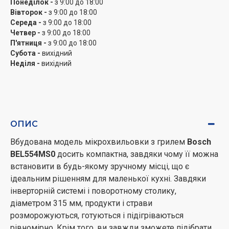
Понеділок -
з 9:00 до 18:00
Вівторок -
з 9:00 до 18:00
Середа -
з 9:00 до 18:00
Четвер -
з 9:00 до 18:00
П'ятниця -
з 9:00 до 18:00
Субота -
вихідний
Неділя -
вихідний
ОПИС
Вбудована модель мікрохвильовки з грилем
Bosch
BEL554MS0
досить компактна, завдяки чому її можна
встановити в будь-якому зручному місці, що є
ідеальним рішенням для маленької кухні. Завдяки
інверторній системі і поворотному столику,
діаметром 315 мм, продукти і страви
розморожуються, готуються і підігріваються
рівномірно. Крім того, ви завжди зможете підібрати