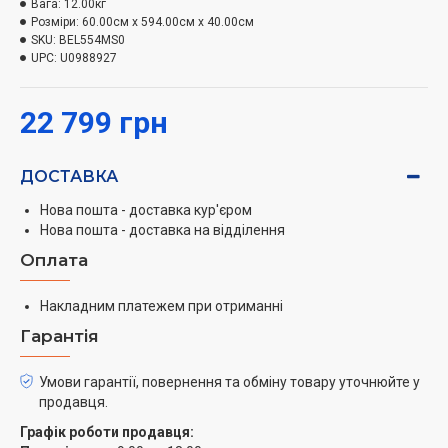
Вага:
12.00кг
випромінювання. Також варто відзначити, що
Розміри:
60.00см x 594.00см x 40.00см
дверцята відкриваються одним натисненням на
SKU:
BEL554MS0
кнопку, а передбачені
UPC:
U0988927
8 автоматичних програм і
пам'ять рецептів
допоможуть приготувати не тільки
смачні страви, а й значно заощадити час. Якщо ви
22 799 грн
хочете приготувати м'ясо або курочку з апетитною і
хрусткою скоринкою, то скористайтеся функцією
ДОСТАВКА
гриля. Мікрохвильова піч легко очищається від
забруднень, а просте і зрозуміле електронне
Нова пошта - доставка кур'єром
управління розташоване на лицьовій частині приладу,
Нова пошта - доставка на відділення
де інформація виводиться на LED-дисплей.
Оплата
Вибираючи
Bosch
BEL554MS0, ви отримуєте на кухні
надійного і вірного помічника, який буде радувати
Накладним платежем при отриманні
своїм функціоналом під час всього терміну активної
Гарантія
експлуатації.
Умови гарантії, повернення та обміну товару уточнюйте у
продавця.
Графік роботи продавця: