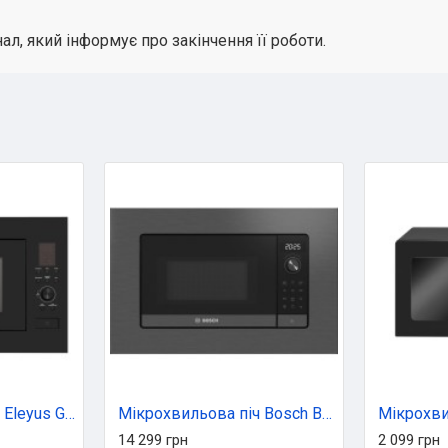
, який інформує про закінчення її роботи.
Мікрохвильова піч Eleyus GMWB 25EGT BL
Мікрохвильова піч Bosch BEL623MD3
14 299 грн
2 099 грн