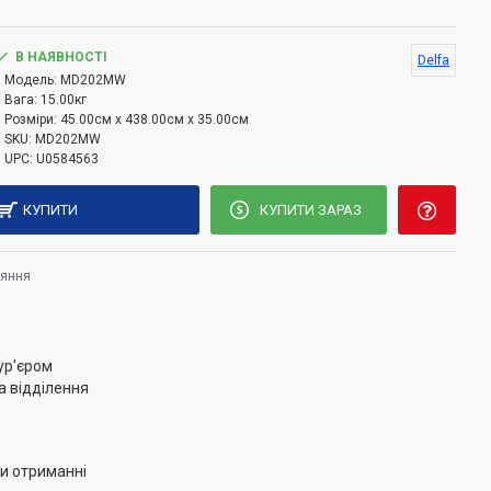
 Потужність мікрохвиль даної моделі - 700 Вт, при
ь 20 л. У ній встановлено зрозуміле механічне
ись яким можна вибрати рівень потужності з 5
В НАЯВНОСТІ
Delfa
Модель:
MD202MW
орожування і встановити таймер до 35 хв.
Вага:
15.00кг
Розміри:
45.00см x 438.00см x 35.00см
Delfa MD202MW звуковий сигнал, який інформує про
SKU:
MD202MW
UPC:
U0584563
КУПИТИ
КУПИТИ ЗАРАЗ
няння
ур'єром
а відділення
и отриманні