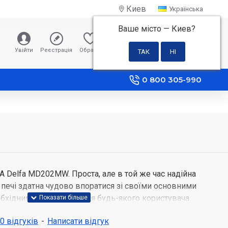
Киев
Українська
Ваше місто —
Киев
?
0 грн
Увійти
Реєстрація
Обране
Порівняння
0 800 305-990
A Delfa MD202MW. Проста, але в той же час надійна
печі здатна чудово впоратися зі своїми основними
бхідним помічником для будь-якого користувача.
D202MW, Ви зможете розігрівати і готувати їжу,
 0 відгуків
-
Написати відгук