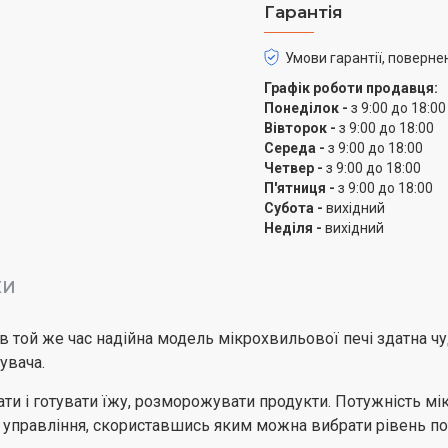
Гарантія
Умови гарантії, поверне
Графік роботи продавця:
Понеділок -
з 9:00 до 18:00
Вівторок -
з 9:00 до 18:00
Середа -
з 9:00 до 18:00
Четвер -
з 9:00 до 18:00
П'ятниця -
з 9:00 до 18:00
Субота -
вихідний
Неділя -
вихідний
КИ
в той же час надійна модель мікрохвильової печі здатна ч
увача.
 і готувати їжу, розморожувати продукти. Потужність мікр
е управління, скориставшись яким можна вибрати рівень по