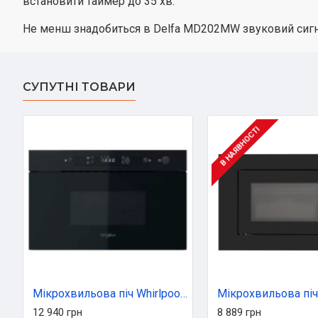
встановити таймер до 35 хв.
Не менш знадобиться в Delfa MD202MW звуковий сигнал
СУПУТНІ ТОВАРИ
В НАЯВНОСТІ
Мікрохвильова піч Whirlpool MBNA900B
12 940 грн
8 889 грн