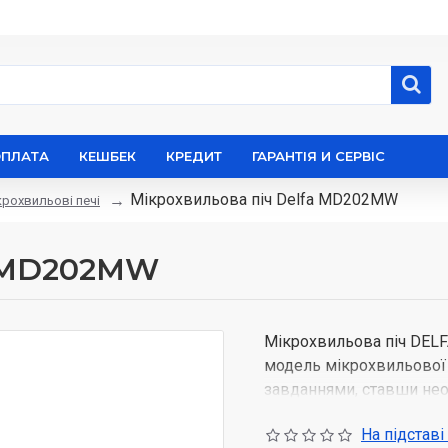
ОПЛАТА
КЕШБЕК
КРЕДИТ
ГАРАНТІЯ И СЕРВІС
Мікрохвильова піч Delfa MD202MW
крохвильові печі
a MD202MW
Мікрохвильова піч DELF
модель мікрохвильової 
завданнями, ставши нео
Використовуючи Delfa M
На підставі