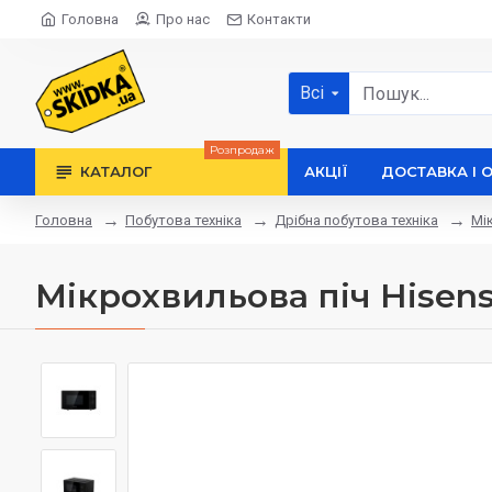
Головна
Про нас
Контакти
Всі
Розпродаж
КАТАЛОГ
АКЦІЇ
ДОСТАВКА І 
Побутова техніка
Дрібна побутова техніка
Мі
Головна
Мікрохвильова піч Hisen