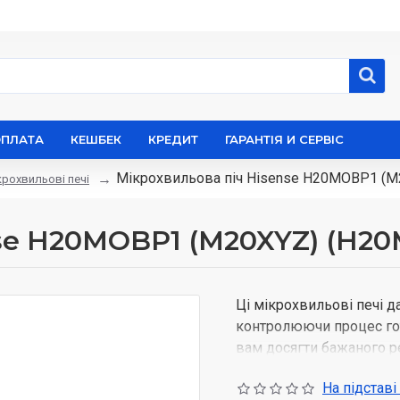
ОПЛАТА
КЕШБЕК
КРЕДИТ
ГАРАНТІЯ И СЕРВІС
Мікрохвильова піч Hisense H20MOBP1 (
крохвильові печі
se H20MOBP1 (M20XYZ) (H2
Ці мікрохвильові печі д
контролюючи процес го
вам досягти бажаного ре
Готуйте так, як зручно
На підставі