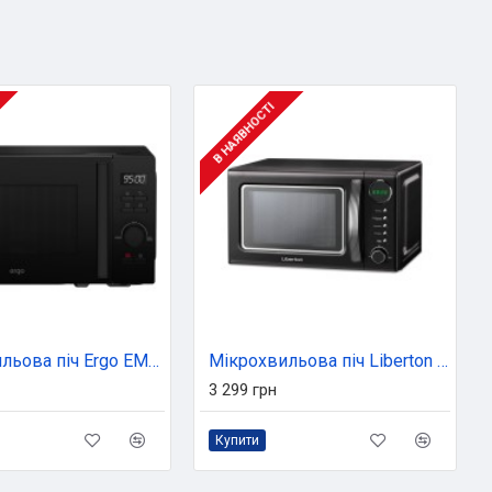
В НАЯВНОСТІ
Мікрохвильова піч Ergo EM-2050
Мікрохвильова піч Liberton LMW-2083E black
3 299 грн
Купити