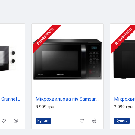
В НАЯВНОСТІ
В НАЯВНОСТІ
Мікрохвильова піч Grunhelm 20MX707-W
Мікрохвильова піч Samsung MC28H5013AK/UA
8 999 грн
2 999 грн
Купити
Купити