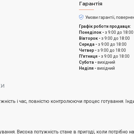
розморозити їх швидко 
Гарантія
досягає страв рівномірн
потужність. Мікрохвиль
Умови гарантії, поверне
інтервали нагрівання за
Графік роботи продавця:
Понеділок -
з 9:00 до 18:00
Простота керування — з
Вівторок -
з 9:00 до 18:00
Середа -
з 9:00 до 18:00
Керування вручну за до
Четвер -
з 9:00 до 18:00
керувати роботою мікрох
П'ятниця -
з 9:00 до 18:00
режим, а нижній є тайм
Субота -
вихідний
Неділя -
вихідний
КИ
тужність і час, повністю контролюючи процес готування. І
ування. Висока потужність стане в пригоді, коли потрібно 