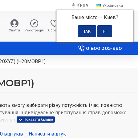
Киев
Українська
Ваше місто —
Киев
?
0 грн
Увійти
Реєстрація
Обране
Порівняння
0 800 305-990
M20XYZ) (H20MOBP1)
0MOBP1)
ають змогу вибирати різну потужність і час, повністю
тування. Індивідуальне приготування страв допоможе
зультату.
 0 відгуків
-
Написати відгук