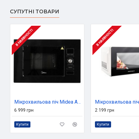
СУПУТНІ ТОВАРИ
В НАЯВНОСТІ
В НАЯВНОСТІ
Мікрохвильова піч Midea AG820BJU-BL
6 999 грн
2 199 грн
Купити
Купити