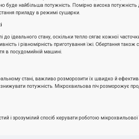
ою буде найбільша потужність. Помірно висока потужність д
стання приладу в режимі сушарки.
і
лі до ідеального стану, оскільки тепло сягає кожної часточ
тивність і рівномірність приготування їжі. Обертання так
ття в посудомийній машині.
альному стані, важливо розморозити їх швидко й ефектив
у знижувати потужність. Мікрохвильова піч розморожує про
ий і зрозумілий спосіб керувати роботою мікрохвильової пе