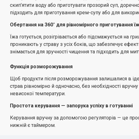
скип’ятити воду або приготувати прозорий суп, доречн
підходить для приготування крем-супу або для викори
Обертання на 360° для рівномірного приготування їж
Їжа готується, розігрівається або підсмажується на гри
проникають у страву з усіх боків, що забезпечує ефек
знімається для зручності чищення та підходить для ми
Функція розморожування
Щоб продукти після розморожування залишалися в іде
страв рівномірно й одночасно, без необхідності вручн
невисокої температури.
Простота керування — запорука успіху в готуванні
Керування вручну за допомогою регуляторів — це прост
нижній є таймером.