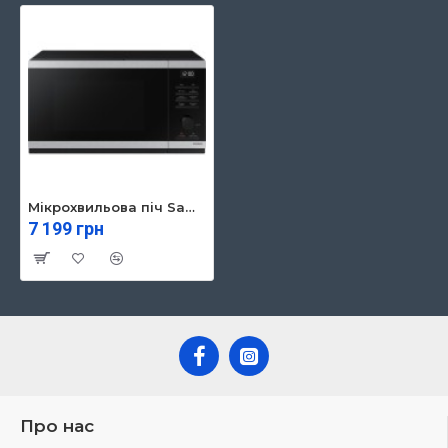
Мікрохвильова піч Samsung MG 23 DG 4524ATUA (MG23DG4524ATUA)
7 199 грн
Про нас