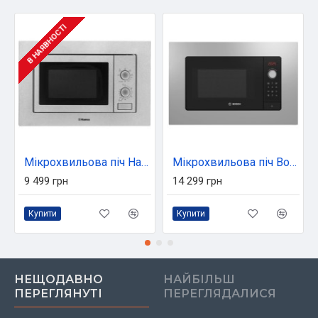
В НАЯВНОСТІ
Мікрохвильова піч Hansa AMM20BMXH
Мікрохвильова піч Bosch BEL653MS3
9 499 грн
14 299 грн
Купити
Купити
НЕЩОДАВНО
НАЙБІЛЬШ
ПЕРЕГЛЯНУТІ
ПЕРЕГЛЯДАЛИСЯ