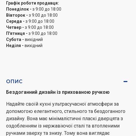
Графік роботи продавця:
Функція "Потужна розморозка"
Понеділок -
з 9:00 до 18:00
Вівторок -
з 9:00 до 18:00
Економте час на розморожуванні інгредієнтів.
Середа -
з 9:00 до 18:00
Функція Потужна розморозка дозволяє вибирати з 4
Четвер -
з 9:00 до 18:00
популярних типів продуктів: м'ясо, птиця, риба, хліб/
П'ятниця -
з 9:00 до 18:00
тістечко. Просто виберіть тип і вагу продуктів, і
Субота -
вихідний
програма розрахує оптимальний час і потужність
Неділя -
вихідний
розморожування. Таким чином, ви зможете швидко
приготувати інгредієнти і зберегти поживні речовини.
Легке очищення всередині
ОПИС
Легко миється після приготування. Покриття Ceramic
Inside можна очищувати без зусиль, також воно не
Бездоганний дизайн із прихованою ручкою
знебарвлюється.
Надайте своїй кухні ультрасучасної атмосфери за
Регулятор керування & просте користування
допомогою елегантного, стильного та бездоганного
дизайну. Вона має мінімалістичні пласкі дверцята з
Насолоджуйтесь акуратним і зручним способом
оздобленням із нержавіючої сталі та втопленими
приготування. Панель управління зручна для
ручками зверху та знизу. Тому вона виглядає