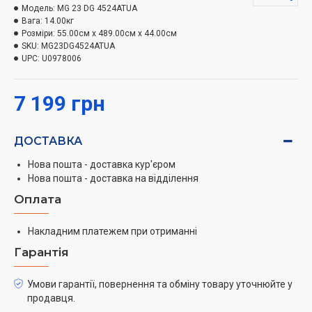
відкрити будь-якою ручкою.
Модель:
MG 23 DG 4524ATUA
Вага:
14.00кг
Нагрівач
Розміри:
55.00см x 489.00см x 44.00см
SKU:
MG23DG4524ATUA
Насолоджуйтесь надійним і зручним способом
UPC:
U0978006
приготування їжі. Нагрівач виготовлений з металу і
не ламається при звичайній експлуатації. Тому він не
7 199 грн
потребує захисного покриття, що полегшує його
очищення.
ДОСТАВКА
Швидка розморозка
Нова пошта - доставка кур'єром
Швидко розморожуйте продукти за допомогою
Нова пошта - доставка на відділення
функції швидкого розморожування. У меню
Оплата
представлені 5 типів продуктів, що найчастіше
використовуються: м'ясо, птиця, риба, овочі і хліб.
Накладним платежем при отриманні
Просто виберіть тип і вагу продуктів, і програма
Гарантія
розрахує оптимальний час розморожування. Таким
чином, приготування інгредієнтів займає менше часу,
Умови гарантії, повернення та обміну товару уточнюйте у
зберігаючи поживні речовини.
продавця.