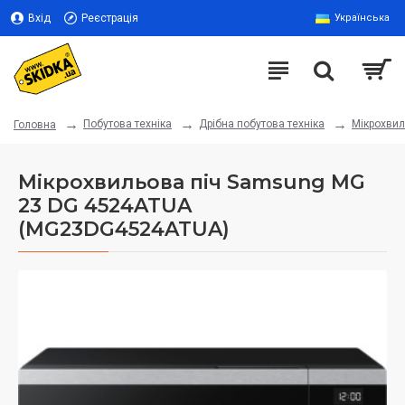
Вхід
Реєстрація
Українська
Побутова техніка
Дрібна побутова техніка
Мікрохвил
Головна
Мікрохвильова піч Samsung MG
23 DG 4524ATUA
(MG23DG4524ATUA)