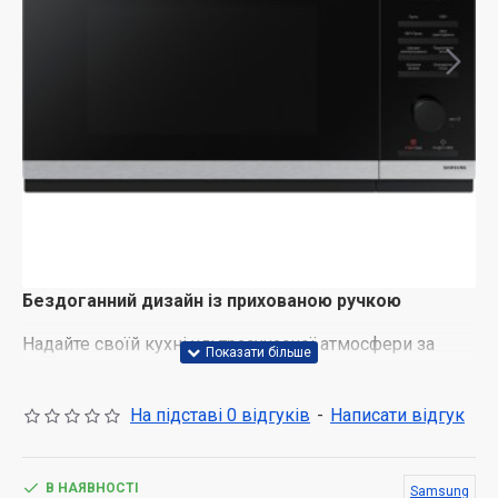
Бездоганний дизайн із прихованою ручкою
Надайте своїй кухні ультрасучасної атмосфери за
допомогою елегантного, стильного та бездоганного
дизайну. Вона має мінімалістичні пласкі дверцята з
На підставі 0 відгуків
-
Написати відгук
оздобленням із нержавіючої сталі та втопленими
ручками зверху та знизу. Тому вона виглядає
витончено, не виступає, а двері можна зручно
В НАЯВНОСТІ
Samsung