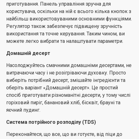
приготування. Панель управління зручна для
непотрібне споживання енергії. Коли ви не готуєте,
користувача, оскільки на ній є всього кілька кнопок з
дисплей мікрохвильової печі вимикається та
найбільш використовуваними основними функціями.
використовується мінімальна потужність, щоб
Регулятор також забезпечує підвищену зручність
підтримувати її в готовності до наступного
використання та точне керування. Таким чином, ви
використання.
можете легко вибрати та налаштувати параметри.
Домашній десерт
Насолоджуйтесь смачними домашніми десертами, не
витрачаючи часу і не розігріваючи духовку. Просто
виберіть потрібний десерт, змішайте інгредієнти та
оберіть варіант «Домашній десерт». Це простий
спосіб приготувати різноманітні десерти, у тому числі
горіховий пиріг, банановий хліб, бісквіт, брауні та
яєчний пудинг.
Система потрійного розподілу (TDS)
Переконайтеся, що все, що ви готуєте, від піци до