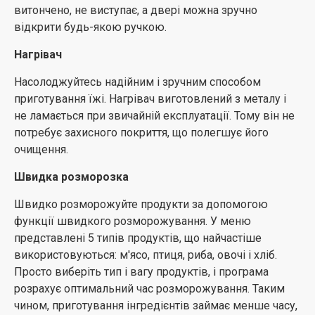
користувача, оскільки на ній є всього кілька кнопок з
витончено, не виступає, а двері можна зручно
найбільш використовуваними основними функціями.
відкрити будь-якою ручкою.
Регулятор також забезпечує підвищену зручність
використання та точне керування. Таким чином, ви
Нагрівач
можете легко вибрати та налаштувати параметри.
Насолоджуйтесь надійним і зручним способом
Домашній десерт
приготування їжі. Нагрівач виготовлений з металу і
не ламається при звичайній експлуатації. Тому він не
Насолоджуйтесь смачними домашніми десертами, не
потребує захисного покриття, що полегшує його
витрачаючи часу і не розігріваючи духовку. Просто
очищення.
виберіть потрібний десерт, змішайте інгредієнти та
оберіть варіант «Домашній десерт». Це простий
Швидка розморозка
спосіб приготувати різноманітні десерти, у тому числі
Швидко розморожуйте продукти за допомогою
горіховий пиріг, банановий хліб, бісквіт, брауні та
функції швидкого розморожування. У меню
яєчний пудинг.
представлені 5 типів продуктів, що найчастіше
Система потрійного розподілу (TDS)
використовуються: м'ясо, птиця, риба, овочі і хліб.
Просто виберіть тип і вагу продуктів, і програма
Переконайтеся, що все, що ви готуєте, від піци до
розрахує оптимальний час розморожування. Таким
теплого молока, готується належним чином*. Система
чином, приготування інгредієнтів займає менше часу,
потрійного розподілу розподіляє мікрохвилі в 3