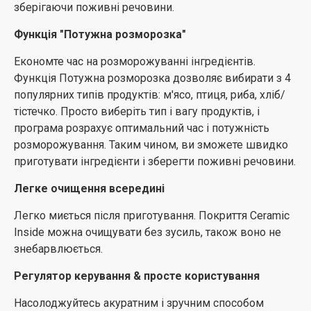
зберігаючи поживні речовини.
напрямках, таким чином вони досягають кожного
куточку і проникають у їжу в декількох напрямках.
Функція "Потужна розморозка"
Це гарантує, що страва готується ретельно і
Економте час на розморожуванні інгредієнтів.
рівномірно.
Функція Потужна розморозка дозволяє вибирати з 4
Автоприготування
популярних типів продуктів: м'ясо, птиця, риба, хліб/
тістечко. Просто виберіть тип і вагу продуктів, і
Готуйте смачні страви без зволікань.
програма розрахує оптимальний час і потужність
Автоприготування пропонує на вибір 15 страв, що
розморожування. Таким чином, ви зможете швидко
часто готуються, таких як птиця, макарони, риба та
приготувати інгредієнти і зберегти поживні речовини.
овочі. Кожна з них попередньо запрограмована на
відповідний режим, час і температуру. Просто
Легке очищення всередині
виберіть тип і вагу продукту і дотримуйтесь
Легко миється після приготування. Покриття Ceramic
інструкцій.
Inside можна очищувати без зусиль, також воно не
Економічний режим
знебарвлюється.
Побутова техніка, яка залишається увімкненою
Регулятор керування & просте користування
щодня, витрачає певну кількість енергії непомітно
Насолоджуйтесь акуратним і зручним способом
для вас. Однак режим очікування може зменшити це