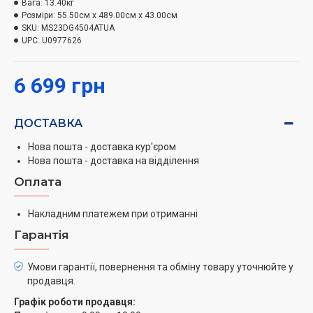
Вага:
13.40кг
Нагрівач
Розміри:
55.50см x 489.00см x 43.00см
SKU:
MS23DG4504ATUA
Насолоджуйтесь надійним і зручним способом
UPC:
U0977626
приготування їжі. Нагрівач виготовлений з металу і
не ламається при звичайній експлуатації. Тому він не
6 699 грн
потребує захисного покриття, що полегшує його
очищення.
ДОСТАВКА
Швидка розморозка
Нова пошта - доставка кур'єром
Швидко розморожуйте продукти за допомогою
Нова пошта - доставка на відділення
функції швидкого розморожування. У меню
Оплата
представлені 5 типів продуктів, що найчастіше
використовуються: м'ясо, птиця, риба, овочі і хліб.
Накладним платежем при отриманні
Просто виберіть тип і вагу продуктів, і програма
Гарантія
розрахує оптимальний час розморожування. Таким
чином, приготування інгредієнтів займає менше часу,
Умови гарантії, повернення та обміну товару уточнюйте у
зберігаючи поживні речовини.
продавця.
Графік роботи продавця:
Регулятор керування & Просте користування