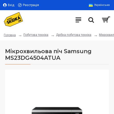
Вхід
Реєстрація
Українська
Побутова техніка
Дрібна побутова техніка
Мікрохвил
Головна
Мікрохвильова піч Samsung
MS23DG4504ATUA