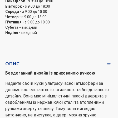
Понеділок -
з 9:00 до 18:00
Вівторок -
з 9:00 до 18:00
Насолоджуйтесь акуратним і зручним способом
Середа -
з 9:00 до 18:00
приготування. Панель управління зручна для
Четвер -
з 9:00 до 18:00
користувача, оскільки на ній є всього кілька кнопок з
П'ятниця -
з 9:00 до 18:00
найбільш використовуваними основними функціями.
Субота -
вихідний
Регулятор також забезпечує підвищену зручність
Неділя -
вихідний
використання та точне керування. Таким чином, ви
можете легко вибрати та налаштувати параметри.
Автоприготування
ОПИС
Готуйте смачні страви без зволікань.
Автоприготування пропонує на вибір 15 страв, що
Бездоганний дизайн із прихованою ручкою
часто готуються, таких як птиця, макарони, риба та
Надайте своїй кухні ультрасучасної атмосфери за
овочі. Кожна з них попередньо запрограмована на
допомогою елегантного, стильного та бездоганного
відповідний режим, час і температуру. Просто
дизайну. Вона має мінімалістичні пласкі дверцята з
виберіть тип і вагу продукту і дотримуйтесь
оздобленням із нержавіючої сталі та втопленими
інструкцій
ручками зверху та знизу. Тому вона виглядає
витончено, не виступає, а двері можна зручно