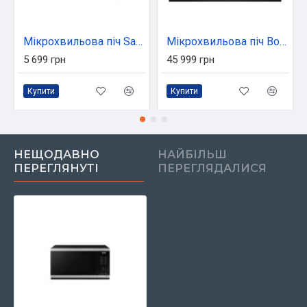
Мікрохвильова піч Samsung MS23K3614AK/UA
Мікрохвильова піч Bosch BFR7221B1
5 699 грн
45 999 грн
Купити
Купити
НЕЩОДАВНО
НАЙБІЛЬШ
ПЕРЕГЛЯНУТІ
ПЕРЕГЛЯДАЛИСЯ