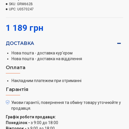
що значно додасть зручності при роботі з міксером.
SKU:
GRM662B
Мала вага і компактні розміри дають можливість
UPC:
U0570247
компактного зберігання. Всі вище перераховані
якості роблять покупку даного міксера розумним і
1 189 грн
економічним рішенням.
ДОСТАВКА
Нова пошта - доставка кур'єром
Нова пошта - доставка на відділення
Оплата
Накладним платежем при отриманні
Гарантія
Умови гарантії, повернення та обміну товару уточнюйте у
продавця.
Графік роботи продавця:
Понеділок -
з 9:00 до 18:00
Вівторок -
з 9:00 до 18:00