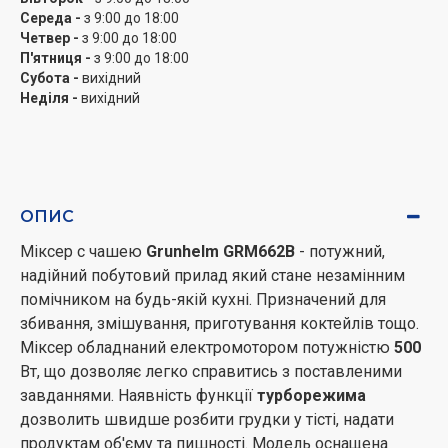
Середа -
з 9:00 до 18:00
Четвер -
з 9:00 до 18:00
П'ятниця -
з 9:00 до 18:00
Субота -
вихідний
Неділя -
вихідний
ОПИС
Міксер c чашею
Grunhelm GRM662B
- потужний,
надійний побутовий прилад який стане незамінним
помічником на будь-якій кухні. Призначений для
збивання, змішування, приготування коктейлів тощо.
Міксер обладнаний електромотором потужністю
500
Вт, що дозволяє легко справитись з поставленими
завданнями. Наявність функції
турборежима
дозволить швидше розбити грудки у тісті, надати
продуктам об'єму та пишності. Модель оснащена