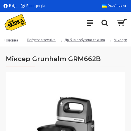
Вхід
Реєстрація
Українська
Побутова техніка
Дрібна побутова техніка
Міксери
Головна
Міксер Grunhelm GRM662B