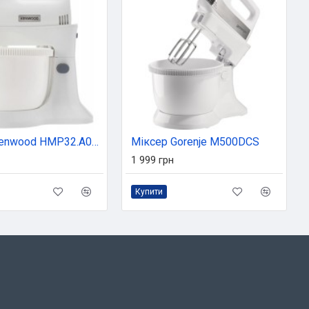
Міксер Kenwood HMP32.A0WH
Міксер Gorenje M500DCS
1 999 грн
Купити