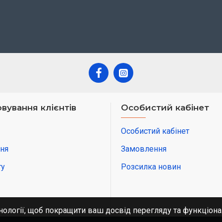
вування клієнтів
Особистий кабінет
Особистий кабінет
ня
Замовлення
ту
Розсилка новин
нології, щоб покращити ваш досвід перегляду та функціона