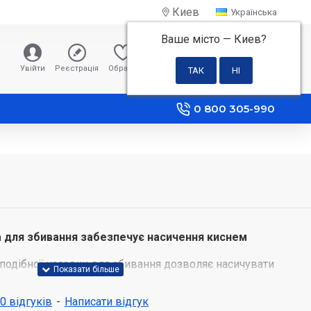
Киев
Українська
Ваше місто —
Киев
?
0 грн
Увійти
Реєстрація
Обране
Порівняння
0 800 305-990
 для збивання забезпечує насичення киснем
одібної насадки для збивання дозволяє насичувати
ря, за рахунок чого забезпечується ніжна і повітряна
 0 відгуків
-
Написати відгук