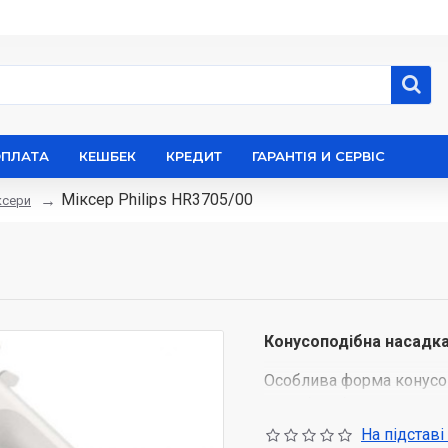
ОПЛАТА
КЕШБЕК
КРЕДИТ
ГАРАНТІЯ И СЕРВІС
Міксер Philips HR3705/00
ксери
Конусоподібна насадка
Особлива форма конусоп
тісто бульбашками повіт
консистенція.
На підставі