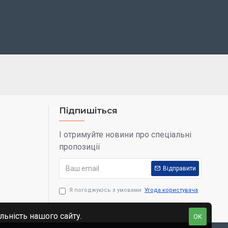
Підпишіться
І отримуйте новини про спеціальні
пропозиції
Відправити
Я погоджуюсь з умовами
Угода користувача
льність нашого сайту.
OK