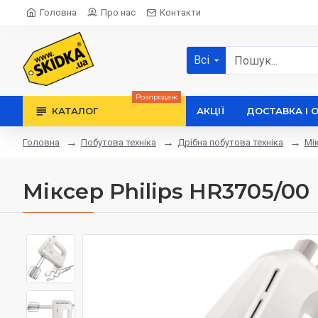
Головна
Про нас
Контакти
Всі
Розпродаж
КАТАЛОГ
АКЦІЇ
ДОСТАВКА І 
Побутова техніка
Дрібна побутова техніка
Мі
Головна
Міксер Philips HR3705/00