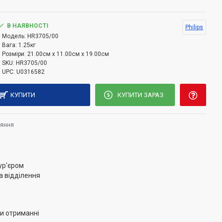
 Вт
для замішування навіть самого густого тіста
В НАЯВНОСТІ
Philips
ля точного управління
Модель:
HR3705/00
Вага:
1.25кг
ь легше досягати потрібного результату при
Розміри:
21.00см x 11.00см x 19.00см
SKU:
HR3705/00
UPC:
U0316582
КУПИТИ
КУПИТИ ЗАРАЗ
датково підвищувати потужність, коли це потрібно.
адки для збивання
няння
бивання особлива форма штиря, що дозволяє відразу
 зручного приєднання.
ур'єром
ід'єднання насадок
а відділення
садки для збивання або гаки для тіста одним
и отриманні