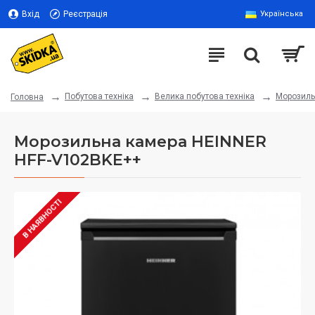
Вхід
Реєстрація
Українська
Побутова техніка
Велика побутова техніка
Морозиль
Головна
Морозильна камера HEINNER
HFF-V102BKE++
В НАЯВНОСТІ