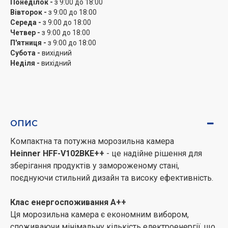
Понеділок -
з 9:00 до 18:00
Потужність заморожування 5.2 кг/24 год
Вівторок -
з 9:00 до 18:00
Висока потужність заморожування забезпечує
Середа -
з 9:00 до 18:00
Четвер -
з 9:00 до 18:00
швидке та ефективне заморожування продуктів,
П'ятниця -
з 9:00 до 18:00
зберігаючи їх смакові та поживні властивості.
Субота -
вихідний
Неділя -
вихідний
Компактні розміри
Морозильна камера легко розміщується у будь-
якому приміщенні, не займаючи багато місця.
Морозильна камера
Heinner
HFF-V102BKE++
- це
ОПИС
надійний, потужний та стильний вибір для зберігання
Компактна та потужна морозильна камера
ваших продуктів у замороженому стані.
Heinner HFF-V102BKE++
- це надійне рішення для
зберігання продуктів у замороженому стані,
поєднуючи стильний дизайн та високу ефективність.
Клас енергоспоживання А++
Ця морозильна камера є економним вибором,
споживаючи мінімальну кількість електроенергії, що