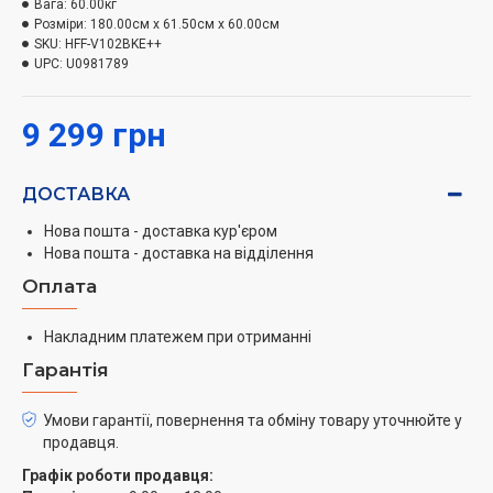
Вага:
60.00кг
Розміри:
180.00см x 61.50см x 60.00см
Загальний об’єм 103 л
SKU:
HFF-V102BKE++
Достатньо місця для зберігання великої кількості
UPC:
U0981789
продуктів, що робить її ідеальною для сімейного
використання або додаткових потреб.
9 299 грн
Механічне керування з регульованим термостатом
ДОСТАВКА
Просте у використанні механічне керування дозволяє
легко налаштувати оптимальну температуру
Нова пошта - доставка кур'єром
зберігання ваших продуктів.
Нова пошта - доставка на відділення
Оплата
Три морозильні камери
Зручна організація простору з трьома окремими
Накладним платежем при отриманні
камерами забезпечує легкий доступ до заморожених
Гарантія
продуктів та їх ефективне зберігання. Реверсивні
двері: Можливість зміни напрямку відчинення
Умови гарантії, повернення та обміну товару уточнюйте у
дверей дозволяє максимально зручно інтегрувати
продавця.
морозильну камеру у ваш простір.
Графік роботи продавця: