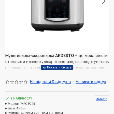
Мультиварка-скороварка
ARDESTO
– це можливість
втілювати власні кулінарні фантазії, насолоджуватись
різноманітністю смаків та отримувати задоволення
від приготування страв для сім'ї чи друзів. Модель
має 22 автоматичні програми, які допоможуть
На підставі 0 відгуків
-
Написати відгук
урізноманітнити повсякденне меню без зайвих
зусиль.
Потужність 900 Вт
В НАЯВНОСТІ
Ardesto
Модель:
Лита алюмінієва чаша із протипригарним
MPC-P225
Вага:
4.46кг
покриттям (5 л)
Розміри:
42.20см x 28.10см x 30.80см