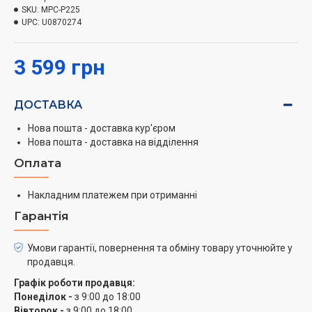
Світлодіодний дисплей
SKU:
MPC-P225
UPC:
Сенсорна панель керування
U0870274
22 автоматичні програми, зокрема «Свій
рецепт»
3 599 грн
Регулювання часу та температури приготування
Функція відкладеного старту (до 24 годин)
ДОСТАВКА
Підтримка температури (до 12 год)
Блокування запуску при неправильно
Нова пошта - доставка кур'єром
встановленій кришці
Нова пошта - доставка на відділення
Захист від перегріву
Оплата
Знімна внутрішня чаша та паровий клапан для
легкого очищення
Накладним платежем при отриманні
Можливість відключення звукових сигналів
Гарантія
У комплекті: мірна склянка, ложка, книга
рецептів
Умови гарантії, повернення та обміну товару уточнюйте у
продавця.
Графік роботи продавця:
Понеділок -
з 9:00 до 18:00
Вівторок -
з 9:00 до 18:00