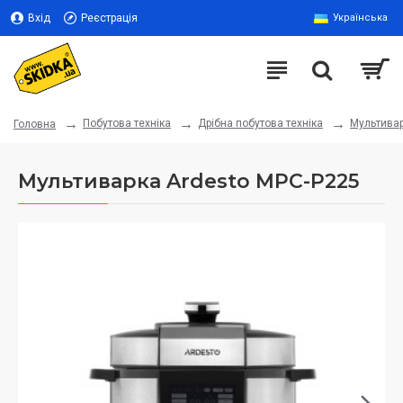
Вхід
Реєстрація
Українська
Побутова техніка
Дрібна побутова техніка
Мультива
Головна
Мультиварка Ardesto MPC-P225