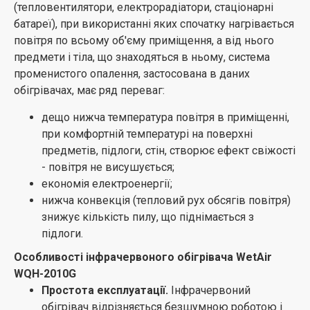
(тепловентилятори, електрорадіатори, стаціонарні
перенесення та рамки. У пристрої також
батареї), при використанні яких спочатку нагрівається
встановлена ​​система захисту від перевертання.
повітря по всьому об'єму приміщення, а від нього
Зручність переміщення.
Міняти розташування
предмети і тіла, що знаходяться в ньому, система
інфрачервоного обігрівача досить просто. Для
променистого опалення, застосована в даних
цього у пристрої передбачена спеціальна ручка.
обігрівачах, має ряд переваг:
Перенести інфрачервоний обігрівач з одного
приміщення до іншого не складе проблеми,
дещо нижча температура повітря в приміщенні,
адже він відрізняється компактними
при комфортній температурі на поверхні
габаритами та невеликою вагою.
предметів, підлоги, стін, створює ефект свіжості
- повітря не висушується;
економія електроенергії;
нижча конвекція (тепловий рух обсягів повітря)
знижує кількість пилу, що піднімається з
підлоги.
Особливості інфрачервоного обігрівача WetAir
WQH-2010G
Простота експлуатації.
Інфрачервоний
обігрівач відрізняється безшумною роботою і