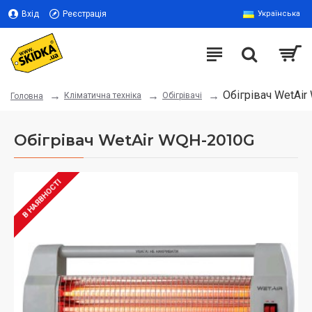
Вхід
Реєстрація
Українська
Обігрівач WetAi
Кліматична техніка
Обігрівачі
Головна
Обігрівач WetAir WQH-2010G
В НАЯВНОСТІ