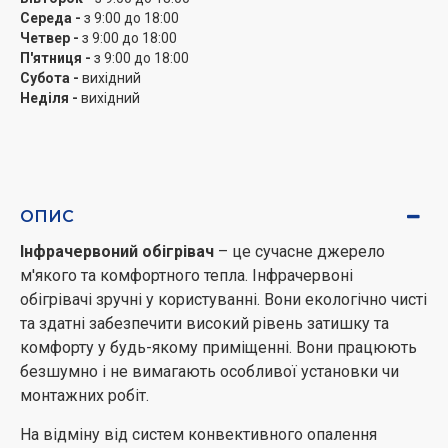
час монтажу.
Середа -
з 9:00 до 18:00
Завдяки системі обертання прилад може
Четвер -
з 9:00 до 18:00
обертатися з боку в бік і тим самим значно
П'ятниця -
з 9:00 до 18:00
Субота -
вихідний
збільшувати площу обігріву в рази.
Неділя -
вихідний
Регулювання потужності.
WQH-2010G має
ступінчастий регулятор потужності, який
дозволяє підтримувати оптимальну температуру
за рахунок різної потужності 400/800/1200ВТ.
Закритий нагрівальний елемент.
Завдяки
ОПИС
закритому ламповому ТЕНу з карбоновою
ниткою практично нівелюється спалювання
Інфрачервоний обігрівач
– це сучасне джерело
повітря, збільшується тепловіддача, а також
м'якого та комфортного тепла. Інфрачервоні
підвищується довговічність приладу.
обігрівачі зручні у користуванні. Вони екологічно чисті
Безпека використання.
Для забезпечення
та здатні забезпечити високий рівень затишку та
повного захисту користувача від травм, а також
комфорту у будь-якому приміщенні. Вони працюють
захисту внутрішніх компонентів пристрою від
безшумно і не вимагають особливої ​​установки чи
пошкоджень, в інфрачервоному обігрівачі
монтажних робіт.
передбачена система безпеки. Вона складається
На відміну від систем конвективного опалення
з міцного алюмінієвого корпусу, ручки для