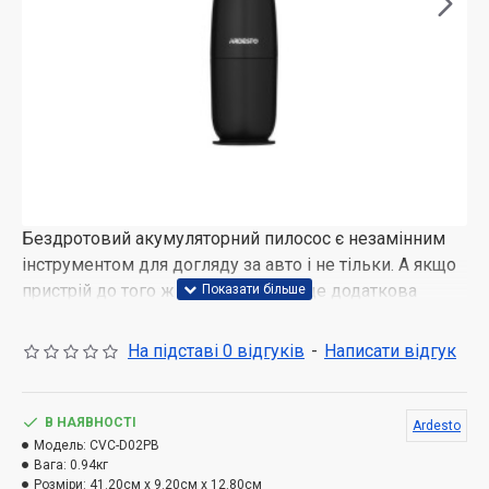
Бездротовий акумуляторний пилосос є незамінним
інструментом для догляду за авто і не тільки. А якщо
пристрій до того ж і компактний – це додаткова
перевага, адже не займатиме багато місця, а для
правильного зберігання в комплекті постачання є
На підставі 0 відгуків
-
Написати відгук
підставка.
В НАЯВНОСТІ
Ardesto
Модель:
CVC-D02PB
Вага:
0.94кг
Розміри:
41.20см x 9.20см x 12.80см