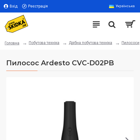
Вхід
Реєстрація
Українська
Побутова техніка
Дрібна побутова техніка
Пилососи
Головна
Пилосос Ardesto CVC-D02PB