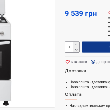
решітка та деко в 
захиста сталева к
9 539 грн
регульовані ніжки
набір для переходу
В закладки
До порів
Доставка
Нова пошта - доставка к
Нова пошта - доставка н
Оплата
Накладним платежем пр