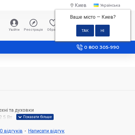
Киев
Українська
Ваше місто —
Киев
?
0 грн
Увійти
Реєстрація
Обране
Порівняння
0 800 305-990
хні та духовки
.5 Вт
ні направляючі
 0 відгуків
-
Написати відгук
я - емаль легкого очищення