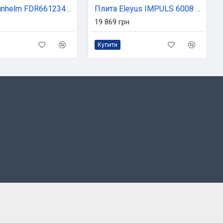
Плита Grunhelm FDR661234BE
Плита Eleyus IMPULS 6008 V BL
19 869 грн
Купити