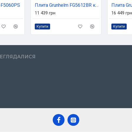
C-F5060PS
Плита Grunhelm FG5612BR кор
11 439 грн
16 449 грн
Купити
Купити
РЕГЛЯДАЛИСЯ