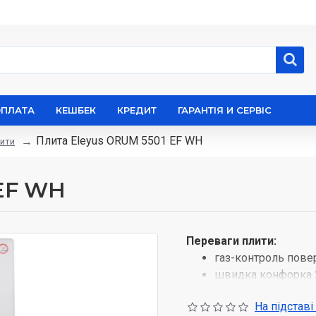
ОПЛАТА
КЕШБЕК
КРЕДИТ
ГАРАНТІЯ И СЕРВІС
Плита Eleyus ORUM 5501 EF WH
ити
 EF WH
Переваги плити:
газ-контроль повер
швидка конфорка 2
трирівневі рельєф
На підставі
внутрішнє покритт