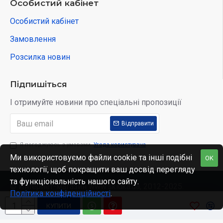
Особистий кабінет
Особистий кабінет
Замовлення
Розсилка новин
Підпишіться
І отримуйте новини про спеціальні пропозиції
Відправити
Я погоджуюсь з умовами
Угода користувача
Ми використовуємо файли cookie та інші подібні
OK
технології, щоб покращити ваш досвід перегляду
та функціональність нашого сайту.
© Интернет-магазин www.skidka.ua, 2012-2025.
Політика конфіденційності
.
КУПИТИ