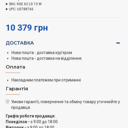
кВт 1.
SKU:
KGE 62 LG 13 W
UPC:
U0788766
Розбірні дверцята духової шафи. Кількість скла
дверей духовки 2. Спосіб очищення Емаль легкого
10 379 грн
очищення
Аксесуари Глибокий лист, Решітка. Кришка скляна.
ДОСТАВКА
Регульовані ніжки.
Нова пошта - доставка кур'єром
Напруга, 220. Наявність шнура живлення. Наявність
Нова пошта - доставка на відділення
вилки
Оплата
Накладним платежем при отриманні
Гарантія
Умови гарантії, повернення та обміну товару уточнюйте у
продавця.
Графік роботи продавця:
Понеділок -
з 9:00 до 18:00
Вівторок -
з 9:00 до 18:00