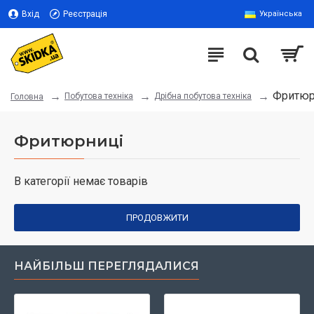
Вхід
Реєстрація
Українська
Фритюр
Побутова техніка
Дрібна побутова техніка
Головна
Фритюрниці
В категорії немає товарів
ПРОДОВЖИТИ
НАЙБІЛЬШ ПЕРЕГЛЯДАЛИСЯ