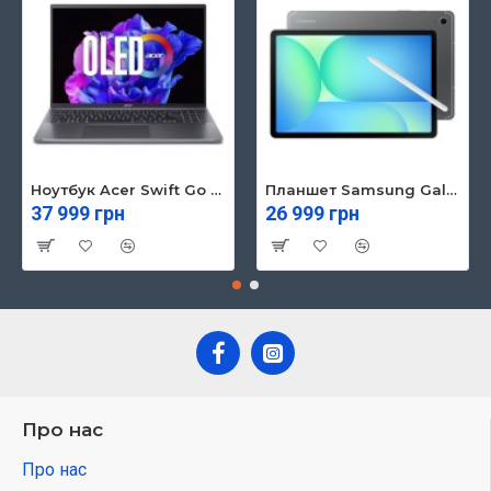
Ноутбук Acer Swift Go 16 SFG16-71 (NX.KVZEU.003)
Планшет Samsung Galaxy Tab S10 FE 5G 8/128GB Gray (SM-X526BZAREUC)
37 999 грн
26 999 грн
Про нас
Про нас