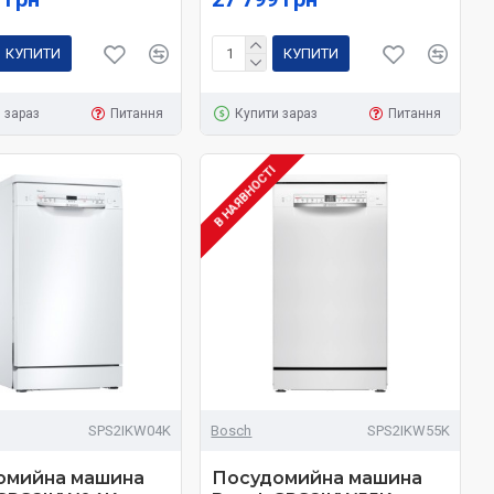
КУПИТИ
КУПИТИ
 зараз
Питання
Купити зараз
Питання
В НАЯВНОСТІ
SPS2IKW04K
Bosch
SPS2IKW55K
омийна машина
Посудомийна машина