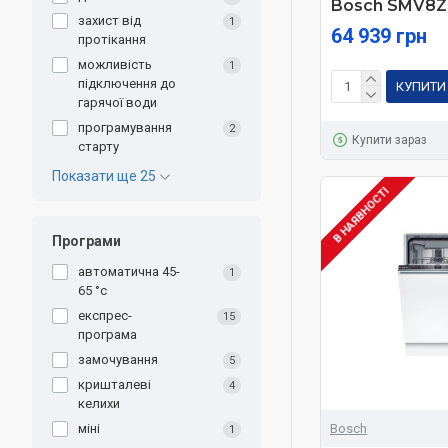
Bosch SMV8Z
захист від
1
64 939 грн
протікання
можливість
1
підключення до
КУПИТИ
гарячої води
програмування
2
Купити зараз
старту
Показати ще 25
В НАЯВНОСТІ
Програми
автоматична 45-
1
65 °c
експрес-
15
програма
замочування
5
кришталеві
4
келихи
Bosch
міні
1