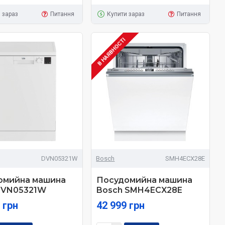
 зараз
Питання
Купити зараз
Питання
В НАЯВНОСТІ
DVN05321W
Bosch
SMH4ECX28E
омийна машина
Посудомийна машина
DVN05321W
Bosch SMH4ECX28E
 грн
42 999 грн