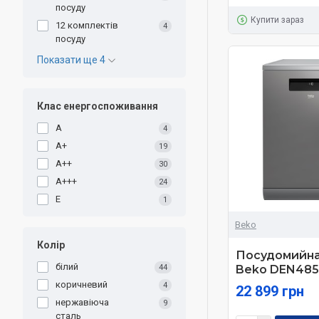
посуду
Купити зараз
12 комплектів
4
посуду
Показати ще 4
Клас енергоспоживання
A
4
A+
19
A++
30
A+++
24
E
1
Beko
Колір
Посудомийна
білий
44
Beko DEN48
коричневий
4
22 899 грн
нержавіюча
9
сталь