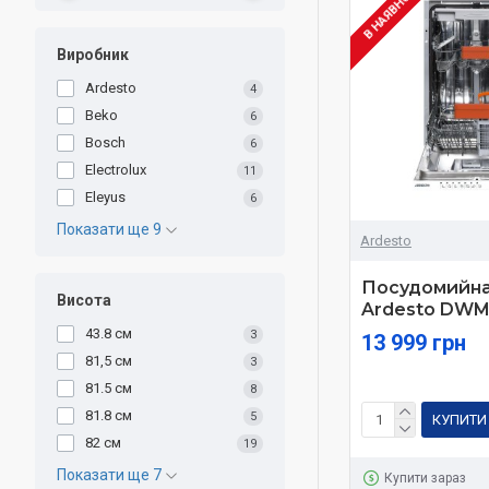
В НАЯВНОСТІ
Виробник
Ardesto
4
Beko
6
Bosch
6
Electrolux
11
Eleyus
6
Показати ще 9
Ardesto
Посудомийна
Висота
Ardesto DWM
43.8 см
3
13 999 грн
81,5 см
3
81.5 см
8
81.8 см
5
КУПИТИ
82 см
19
Показати ще 7
Купити зараз