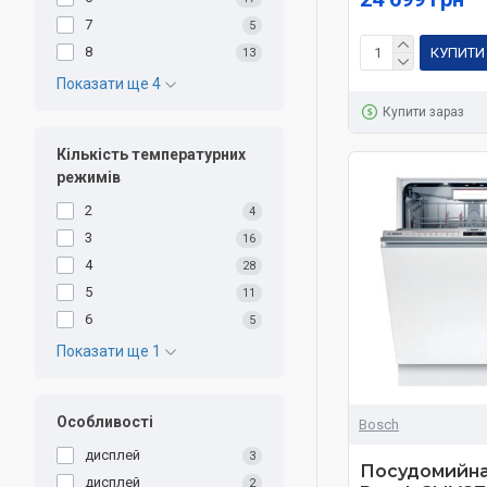
7
5
8
КУПИТИ
13
Показати ще 4
Купити зараз
Кількість температурних
режимів
2
4
3
16
4
28
5
11
6
5
Показати ще 1
Особливості
Bosch
дисплей
3
Посудомийна
дисплей
2