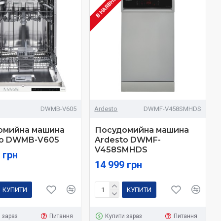
І
В НАЯВНОСТІ
DWMB-V605
Ardesto
DWMF-V458SMHDS
омийна машина
Посудомийна машина
to DWMB-V605
Ardesto DWMF-
V458SMHDS
 грн
14 999 грн
КУПИТИ
КУПИТИ
 зараз
Питання
Купити зараз
Питання