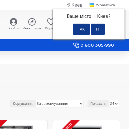
Киев
Українська
Ваше місто —
Киев
?
0 грн
Увійти
Реєстрація
Обране
Порівняння
0 800 305-990
Сортування:
Показати: