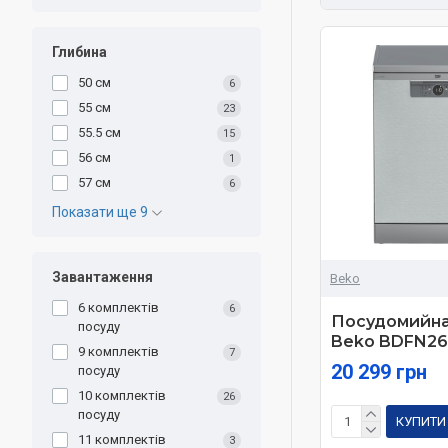
Глибина
50 см
6
55 см
23
55.5 см
15
56 см
1
57 см
6
Показати ще 9
Завантаження
Beko
6 комплектів
6
Посудомийна
посуду
Beko BDFN2
9 комплектів
7
20 299 грн
посуду
10 комплектів
26
посуду
КУПИТИ
11 комплектів
3