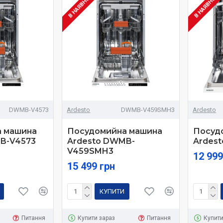
В НАЯВНОСТІ
В НАЯВНОСТ
DWMB-V4573
Ardesto
DWMB-V459SMH3
Ardesto
 машина
Посудомийна машина
Посуд
B-V4573
Ardesto DWMB-
Ardes
V459SMH3
12 999
15 499 грн
КУПИТИ
Питання
Купити зараз
Питання
Купити