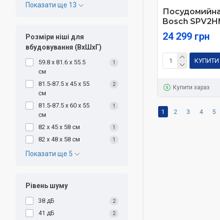
Показати ще 13
Посудомийна
Bosch SPV2H
24 299 грн
Розміри ніші для
вбудовування (ВxШxГ)
КУПИТИ
59.8 х 81.6 х 55.5
1
см
81.5-87.5 x 45 x 55
2
Купити зараз
см
81.5-87.5 х 60 х 55
1
1
2
3
4
5
см
82 х 45 х 58 см
1
82 х 48 х 58 см
1
Показати ще 5
Рівень шуму
38 дБ
2
41 дБ
2