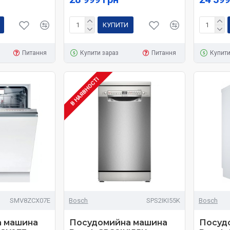
КУПИТИ
Питання
Купити зараз
Питання
Купити
В НАЯВНОСТІ
SMV8ZCX07E
Bosch
SPS2IKI55K
Bosch
 машина
Посудомийна машина
Посуд