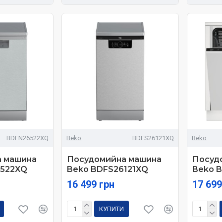
BDFN26522XQ
Beko
BDFS26121XQ
Beko
 машина
Посудомийна машина
Посуд
6522XQ
Beko BDFS26121XQ
Beko 
16 499 грн
17 699
КУПИТИ