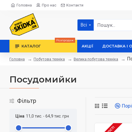
Головна
Про нас
Контакти
Всі
Розпродаж
КАТАЛОГ
АКЦІЇ
ДОСТАВКА І 
П
Побутова техніка
Велика побутова техніка
Головна
Посудомийки
Фільтр
Порі
Ціна
11,0 тис.
-
64,9 тис.
грн