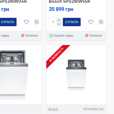
 SPS2IKW04K
Bosch SPS2IKW55K
 грн
20 899 грн
КУПИТИ
КУПИТИ
 зараз
Питання
Купити зараз
Питання
В НАЯВНОСТІ
Bosch
SPV4HMX14Q