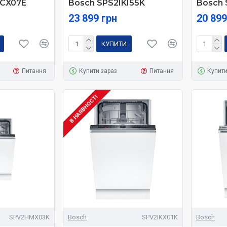
CX07E
Bosch SPS2IKI55K
Bosch
23 899 грн
20 899
КУПИТИ
Питання
Купити зараз
Питання
Купити
В НАЯВНОСТІ
SPV2HMX03K
Bosch
SPV2IKX01K
Bosch