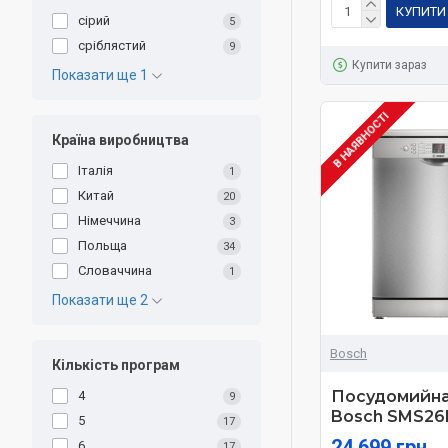
КУПИТИ
сірий
5
сріблястий
9
Купити зараз
Показати ще 1
В НАЯВНОСТІ
Країна виробництва
Італія
1
Китай
20
Німеччина
3
Польща
34
Словаччина
1
Показати ще 2
Bosch
Кількість програм
Посудомийна
4
9
Bosch SMS26
5
17
24 699 грн
6
17