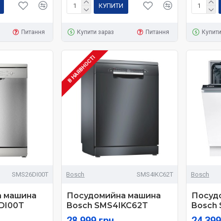
КУПИТИ
Питання
Купити зараз
Питання
Купити
В НАЯВНОСТІ
SMS26DI00T
Bosch
SMS4IKC62T
Bosch
 машина
Посудомийна машина
Посуд
DI00T
Bosch SMS4IKC62T
Bosch
28 999 грн
24 399