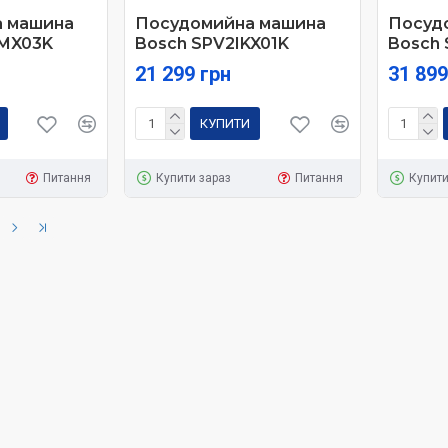
 машина
Посудомийна машина
Посуд
MX03K
Bosch SPV2IKX01K
Bosch
21 299 грн
31 899
КУПИТИ
Питання
Купити зараз
Питання
Купити