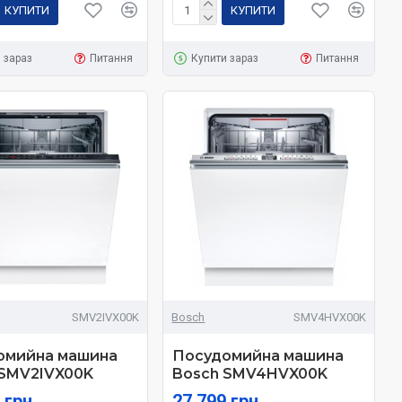
КУПИТИ
КУПИТИ
 зараз
Питання
Купити зараз
Питання
SMV2IVX00K
Bosch
SMV4HVX00K
омийна машина
Посудомийна машина
 SMV2IVX00K
Bosch SMV4HVX00K
 грн
27 799 грн