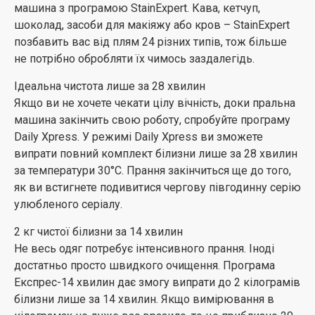
машина з програмою StainExpert. Кава, кетчуп,
шоколад, засоби для макіяжу або кров – StainExpert
позбавить вас від плям 24 різних типів, тож більше
не потрібно обробляти їх чимось заздалегідь.
Ідеальна чистота лише за 28 хвилин
Якщо ви не хочете чекати цілу вічність, доки пральна
машина закінчить свою роботу, спробуйте програму
Daily Xpress. У режимі Daily Xpress ви зможете
випрати повний комплект білизни лише за 28 хвилин
за температури 30°C. Прання закінчиться ще до того,
як ви встигнете подивитися чергову півгодинну серію
улюбленого серіалу.
2 кг чистої білизни за 14 хвилин
Не весь одяг потребує інтенсивного прання. Іноді
достатньо просто швидкого очищення. Програма
Експрес-14 хвилин дає змогу випрати до 2 кілограмів
білизни лише за 14 хвилин. Якщо вимірювання в