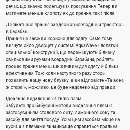
в чому вийти в справах або на прогулянку.
речах, що значно полегшує їх прасування. Тепер ви
матимете менше клопоту як до прання, так і після.
Дуже ефективне прання, на 75% менше
енергоспоживання
Делікатніше прання завдяки хвилеподібній траєкторії
Програма CoolClean дозволяє прати бавовняні речі
в барабані
звичайного ступеня забрудненості в стандартному
Прання не завжди корисне для одягу. Саме тому
режимі, витрачаючи на це лише частку необхідної
вигнуте скло дверцят у системі AquaWave і лопатки
електроенергії. Завдяки двом надзвичайно
спеціальної конструкції, що переміщують білизну
ефективним насадкам вода та засіб для прання
хвильовими рухами всередині барабана, роблять
значно краще проникають усередину одягу,
процес прання менш шкідливим для одягу й більш
потребуючи менш теплої води (прання відбувається
ефективним. Тож коли наступного разу хтось
за температури лише 20°C, але результат можна
похвалить вашу нову блузку, а ви відповісте «Та вона
порівняти з пранням за 40°C), унаслідок чого
ж стара!», можливо, це буде недалеко від правди.
CoolClean заощаджує до 75% електроенергії. Ваш
Ідеальне видалення 24 типів плям
наступний рахунок за електроенергію дуже вас
Забудьте про бабусині методи видалення плям із
здивує.
застосуванням столового оцту, лимонного соку та
засобу для миття посуду. Усім цим засобам місце на
кухні, а з плямами якнайкраще справиться пральна