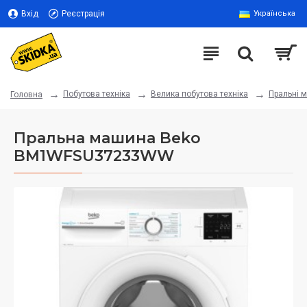
Вхід
Реєстрація
Українська
Побутова техніка
Велика побутова техніка
Пральні 
Головна
Пральна машина Beko
BM1WFSU37233WW