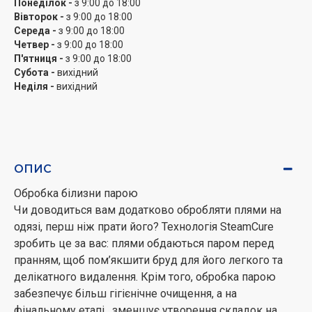
шоколад, засоби для макіяжу або кров – StainExpert
Понеділок -
з 9:00 до 18:00
Вівторок -
з 9:00 до 18:00
позбавить вас від плям 24 різних типів, тож більше
Середа -
з 9:00 до 18:00
не потрібно обробляти їх чимось заздалегідь.
Четвер -
з 9:00 до 18:00
П'ятниця -
з 9:00 до 18:00
Ідеальна чистота лише за 28 хвилин
Субота -
вихідний
Якщо ви не хочете чекати цілу вічність, доки пральна
Неділя -
вихідний
машина закінчить свою роботу, спробуйте програму
Daily Xpress. У режимі Daily Xpress ви зможете
випрати повний комплект білизни лише за 28 хвилин
за температури 30°C. Прання закінчиться ще до того,
як ви встигнете подивитися чергову півгодинну серію
ОПИС
улюбленого серіалу.
Обробка білизни парою
2 кг чистої білизни за 14 хвилин
Чи доводиться вам додатково обробляти плями на
Не весь одяг потребує інтенсивного прання. Іноді
одязі, перш ніж прати його? Технологія SteamCure
достатньо просто швидкого очищення. Програма
зробить це за вас: плями обдаються паром перед
Експрес-14 хвилин дає змогу випрати до 2 кілограмів
пранням, щоб пом’якшити бруд для його легкого та
білизни лише за 14 хвилин. Якщо вимірювання в
делікатного видалення. Крім того, обробка парою
кілограмах не дуже вас вразило, то це приблизно 20
забезпечує більш гігієнічне очищення, а на
футболок. Цього більше ніж достатньо, щоб вам було
фінальному етапі , зменшує утворення складок на