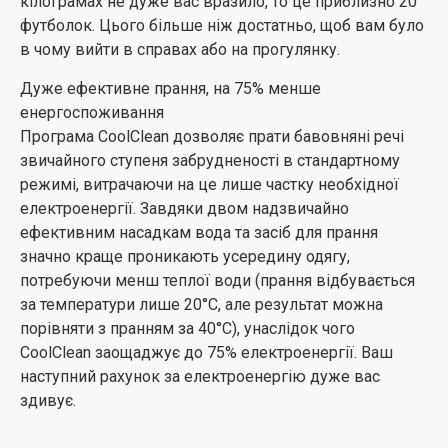
кілограмах не дуже вас вразило, то це приблизно 20
футболок. Цього більше ніж достатньо, щоб вам було
в чому вийти в справах або на прогулянку.
Дуже ефективне прання, на 75% менше
енергоспоживання
Програма CoolClean дозволяє прати бавовняні речі
звичайного ступеня забрудненості в стандартному
режимі, витрачаючи на це лише частку необхідної
електроенергії. Завдяки двом надзвичайно
ефективним насадкам вода та засіб для прання
значно краще проникають усередину одягу,
потребуючи менш теплої води (прання відбувається
за температури лише 20°C, але результат можна
порівняти з пранням за 40°C), унаслідок чого
CoolClean заощаджує до 75% електроенергії. Ваш
наступний рахунок за електроенергію дуже вас
здивує.