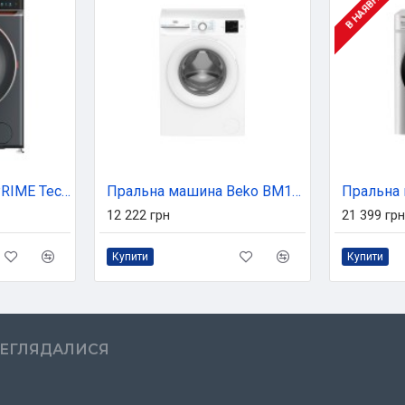
В НАЯВНОСТІ
Пральна машина PRIME Technics PWF 81489 SID
Пральна машина Beko BM1WFSU36243WW
12 222 грн
21 399 грн
Купити
Купити
РЕГЛЯДАЛИСЯ