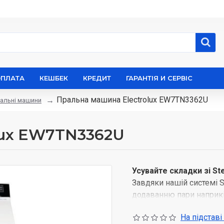
ОПЛАТА
КЕШБЕК
КРЕДИТ
ГАРАНТІЯ И СЕРВІС
Пральна машина Electrolux EW7TN3362U
альні машини
lux EW7TN3362U
Усувайте складки зі S
Завдяки нашій системі 
додаванню пари наприкі
зменшуються на третину
На підставі
нагрівання під час трад