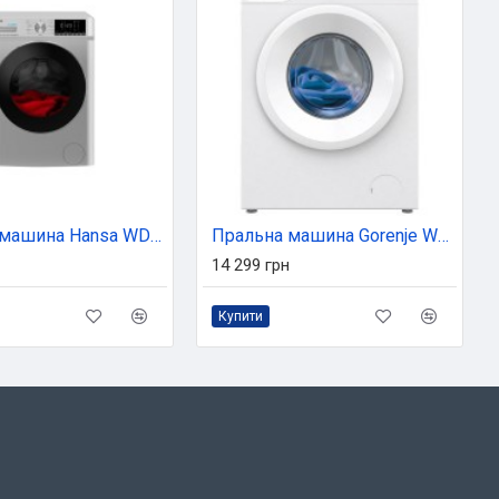
Пральна машина Hansa WDHG814521LG
Пральна машина Gorenje WNGPI72SBS
14 299 грн
Купити