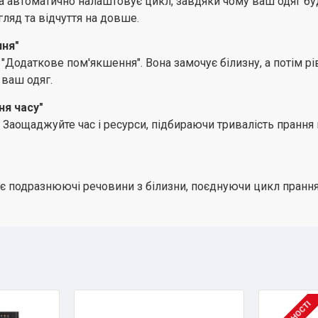
 автоматично налаштовує цикл, завдяки чому ваш одяг буде
гляд та відчуття на довше.
ння"
ю "Додаткове пом'якшення". Вона замочує білизну, а потім 
 ваш одяг.
я часу"
 Заощаджуйте час і ресурси, підбираючи тривалість прання
 подразнюючі речовини з білизни, поєднуючи цикл прання 