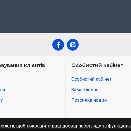
вування клієнтів
Особистий кабінет
Особистий кабінет
ня
Замовлення
ту
Розсилка новин
нології, щоб покращити ваш досвід перегляду та функціона