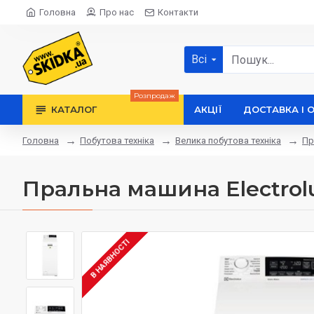
Головна
Про нас
Контакти
Всі
Розпродаж
КАТАЛОГ
АКЦІЇ
ДОСТАВКА І 
Побутова техніка
Велика побутова техніка
Пр
Головна
Пральна машина Electro
В НАЯВНОСТІ