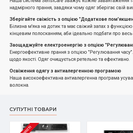
Наша система SensiCare зважує кожне завантаження та
надмірного прання, завдяки чому одяг зберігає свій ви
Зберігайте свіжість з опцією "Додаткове пом'якше
Білизна м'яка на дотик та має свіжий запах з функціє
кінцевим полосканням, аби ідеально подбати про весь
Заощаджуйте електроенергію з опцією "Регулюванн
Енергоефективне прання з опцією "Регулювання часу".
щодо якості. Одяг очищується ретельно та ефективно.
Освіження одягу з антиалергенною програмою
Наша високоефективна антиалергенна програма усуває
волокна.
СУПУТНІ ТОВАРИ