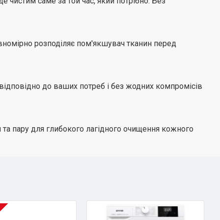
 чистим саме за той час, який потрібно. Без
рівномірно розподіляє пом'якшувач тканин перед
 відповідно до ваших потреб і без жодних компромісів
та пару для глибокого лагідного очищення кожного