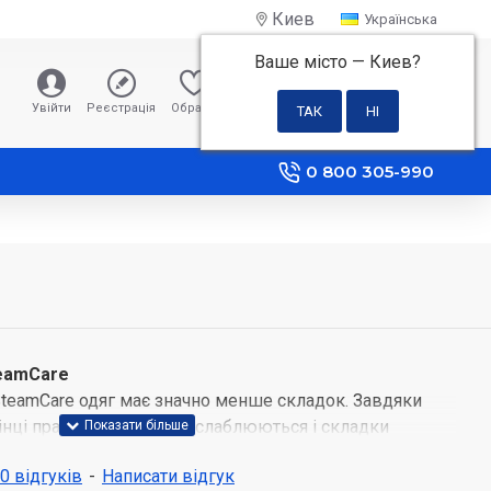
Киев
Українська
Ваше місто —
Киев
?
0 грн
Увійти
Реєстрація
Обране
Порівняння
0 800 305-990
teamCare
SteamCare одяг має значно менше складок. Завдяки
нці прання волокна розслаблюються і складки
. Одяг довше виглядає краще без додаткового
 0 відгуків
-
Написати відгук
иційного прасування.