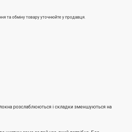
днуючи цикл прання та пару для глибокого лагідного
кна.
ння та обміну товару уточнюйте у продавця.
волокна розслаблюються і складки зменшуються на