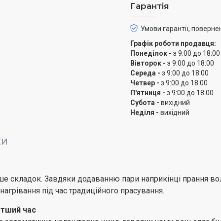
речовини з білизни, поє
Гарантія
очищення кожного воло
Умови гарантії, поверне
Графік роботи продавця:
Понеділок -
з 9:00 до 18:00
Вівторок -
з 9:00 до 18:00
Середа -
з 9:00 до 18:00
Четвер -
з 9:00 до 18:00
П'ятниця -
з 9:00 до 18:00
Субота -
вихідний
Неділя -
вихідний
КИ
нше складок. Завдяки додаванню пари наприкінці прання 
агрівання під час традиційного прасування.
отший час