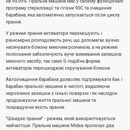
на 99,99%. Пральна машина має у своєму функціоналі
Завдяки високому класу енергоефективності А++
програму стерилізації та гігієни 90С та очищення
пральна машина MIDEA MF100W60 споживає менше
барабана, яка автоматично запускається після циклу
електроенергії за цикл за підтримки незмінно
прання.
чудової якості прання.
У режимі прання активатори перемішують і
рівномірно розподіляють речі, що допомагає вуччю
насичувати білизну миючим розчином, а на режимі
полоскання забезпечують вуче вимивання залишків
миючого засобу, так само S-подібна форма
активаторів перешкоджає скручування білизни.
Автоочищення барабана дозволяє підтримувати бак і
барабан пральної машини в чистоті, видаляючи
нерозчинні залишки з їхньої поверхні і як наслідок
продовжуючи життя пральної машини та
покращуючи якість прання.
"Швидке прання" - режим, який використовується
найчастіше. Пральна машина Midea пропонує два