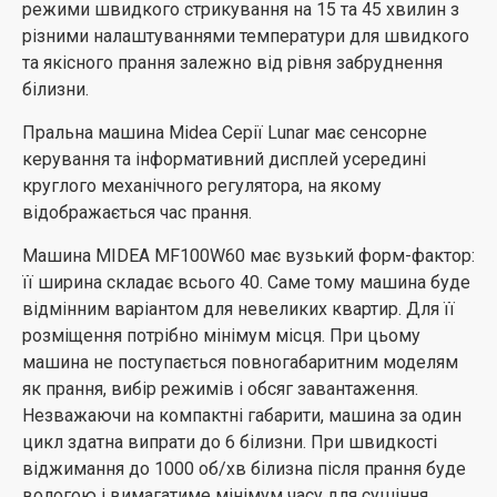
режими швидкого стрикування на 15 та 45 хвилин з
різними налаштуваннями температури для швидкого
та якісного прання залежно від рівня забруднення
білизни.
Пральна машина Midea Серії Lunar має сенсорне
керування та інформативний дисплей усередині
круглого механічного регулятора, на якому
відображається час прання.
Машина MIDEA MF100W60 має вузький форм-фактор:
її ширина складає всього 40. Саме тому машина буде
відмінним варіантом для невеликих квартир. Для її
розміщення потрібно мінімум місця. При цьому
машина не поступається повногабаритним моделям
як прання, вибір режимів і обсяг завантаження.
Незважаючи на компактні габарити, машина за один
цикл здатна випрати до 6 білизни. При швидкості
віджимання до 1000 об/хв білизна після прання буде
вологою і вимагатиме мінімум часу для сушіння.