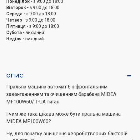
Понеділок -
з 9:00 до 18:00
та якісного прання залежно від рівня забруднення
Вівторок -
з 9:00 до 18:00
Середа -
з 9:00 до 18:00
білизни.
Четвер -
з 9:00 до 18:00
П'ятниця -
з 9:00 до 18:00
Пральна машина Midea Серії Lunar має сенсорне
Субота -
вихідний
керування та інформативний дисплей усередині
Неділя -
вихідний
круглого механічного регулятора, на якому
відображається час прання.
Машина MIDEA MF100W60 має вузький форм-фактор:
її ширина складає всього 40. Саме тому машина буде
ОПИС
відмінним варіантом для невеликих квартир. Для її
розміщення потрібно мінімум місця. При цьому
Пральна машина автомат 6 з фронтальним
машина не поступається повногабаритним моделям
завантаженням та очищенням барабана MIDEA
як прання, вибір режимів і обсяг завантаження.
MF100W60/ T-UA титан
Незважаючи на компактні габарити, машина за один
І чим же така цікава може бути пральна машина
цикл здатна випрати до 6 білизни. При швидкості
MIDEA MF100W60?
віджимання до 1000 об/хв білизна після прання буде
вологою і вимагатиме мінімум часу для сушіння.
Ну, для початку знищення хвороботворних бактерій