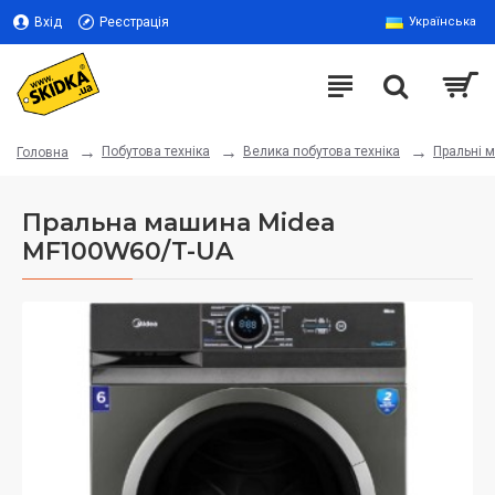
Вхід
Реєстрація
Українська
Побутова техніка
Велика побутова техніка
Пральні 
Головна
Пральна машина Midea
MF100W60/T-UA