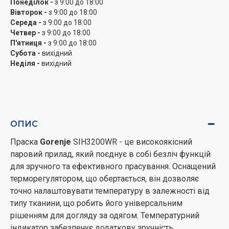
Понеділок -
з 9:00 до 18:00
цінує якість, надійність і зручність у догляді за одягом.
Вівторок -
з 9:00 до 18:00
Середа -
з 9:00 до 18:00
Четвер -
з 9:00 до 18:00
П'ятниця -
з 9:00 до 18:00
Субота -
вихідний
Неділя -
вихідний
ОПИС
Праска
Gorenje
SIH3200WR - це високоякісний
паровий прилад, який поєднує в собі безліч функцій
для зручного та ефективного прасування. Оснащений
терморегулятором, що обертається, він дозволяє
точно налаштовувати температуру в залежності від
типу тканини, що робить його універсальним
рішенням для догляду за одягом. Температурний
індикатор забезпечує додаткову зручність,