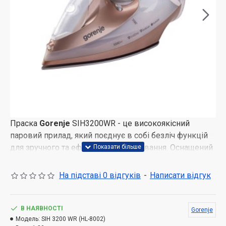
Праска
Gorenje
SIH3200WR - це високоякісний
паровий прилад, який поєднує в собі безліч функцій
для зручного та ефективного прасування. Оснащений
терморегулятором, що обертається, він дозволяє
точно налаштовувати температуру в залежності від
На підставі 0 відгуків
-
Написати відгук
типу тканини, що робить його універсальним
рішенням для догляду за одягом. Температурний
індикатор забезпечує додаткову зручність,
В НАЯВНОСТІ
Gorenje
інформуючи про готовність праски до роботи.
Модель:
SIH 3200 WR (HL-8002)