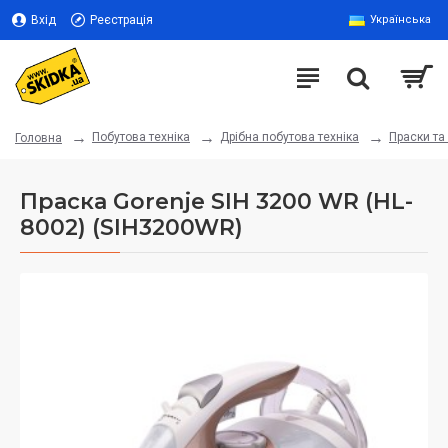
Вхід
Реєстрація
Українська
Побутова техніка
Дрібна побутова техніка
Праски та
Головна
Праска Gorenje SIH 3200 WR (HL-
8002) (SIH3200WR)