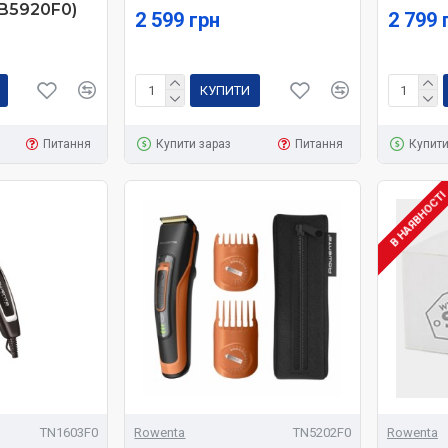
(UB5920F0)
2 599 грн
2 799 
КУПИТИ
Питання
Купити зараз
Питання
Купити
В НАЯВНОСТ
TN1603F0
Rowenta
TN5202F0
Rowenta