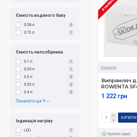
В НАЯВНОСТІ
Ємність водяного баку
0.28 л
2
0.73 л
1
Ємність пилозбірника
0.1 л
1
Rowenta
0.29 л
1
0.3 л
2
Випрямляч д
0.35 л
2
ROWENTA SF
0.4 л
2
1 222 грн
Показати ще 9
КУПИТИ
Індикація нагріву
LED
7
Купити зараз