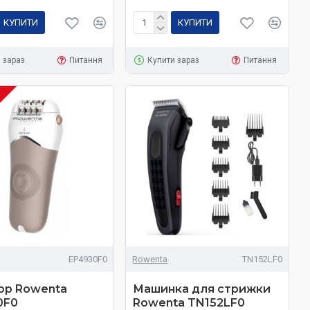
КУПИТИ
КУПИТИ
 зараз
Питання
Купити зараз
Питання
І
EP4930F0
Rowenta
TN152LF0
ор Rowenta
Машинка для стрижки
0F0
Rowenta TN152LF0