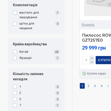
Комплектація
мастило для
1
змазування
щітка для
2
Rowenta
чищення
Пилосос RO
GZ7257E0
Країна виробництва
29 999 грн
Китай
68
Франція
1
КУПИТИ
Купити зараз
Кількість змінних
насадок
1
2
3
4
1
2
2
2
3
2
7
1