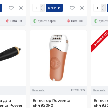
КУПИТИ
Питання
Купити зараз
Питання
Купити
В НАЯВНОСТ
Rowenta
EP4920F0
Rowenta
а для
Епілятор Rowenta
Епілят
enta Power
EP4920F0
EP493