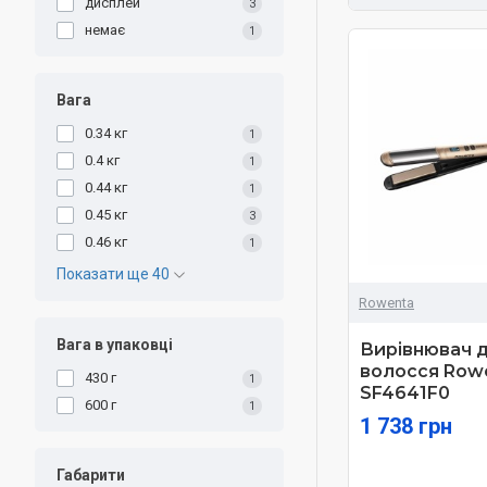
дисплей
3
немає
1
Вага
0.34 кг
1
0.4 кг
1
0.44 кг
1
0.45 кг
3
0.46 кг
1
Показати ще 40
Rowenta
Вага в упаковці
Вирівнювач 
волосся Row
430 г
1
SF4641F0
600 г
1
1 738 грн
Габарити