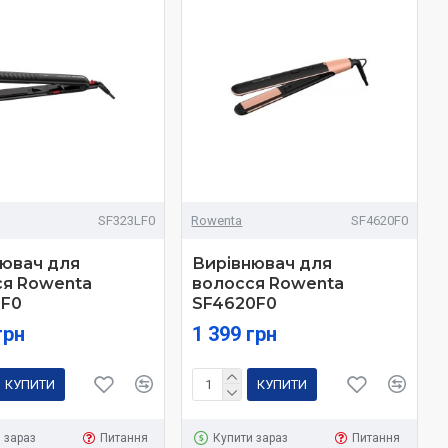
SF323LF0
Rowenta
SF4620F0
ювач для
Вирівнювач для
ся Rowenta
волосся Rowenta
LF0
SF4620F0
грн
1 399 грн
КУПИТИ
КУПИТИ
 зараз
Питання
Купити зараз
Питання