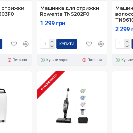
 стрижки
Машинка для стрижки
Машин
603F0
Rowenta TN5202F0
волос
TN961
1 299 грн
2 299 
КУПИТИ
Питання
Купити зараз
Питання
Купити
В НАЯВНОСТІ