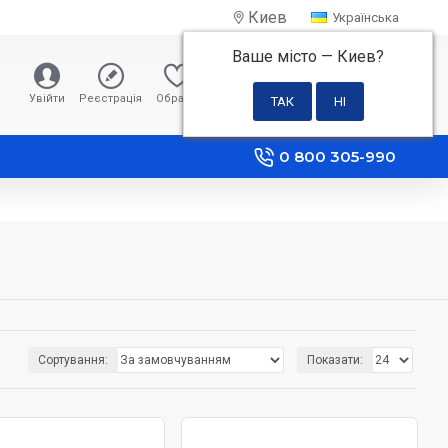
Киев
Українська
Ваше місто —
Киев
?
0 грн
Увійти
Реєстрація
Обране
Порівняння
0 800 305-990
Сортування:
Показати: