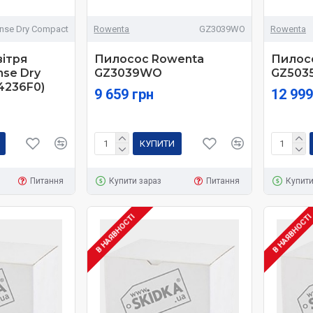
ense Dry Compact
Rowenta
GZ3039WO
Rowenta
ітря
Пилосос Rowenta
Пилос
nse Dry
GZ3039WO
GZ503
4236F0)
9 659 грн
12 999
КУПИТИ
Питання
Купити зараз
Питання
Купити
В НАЯВНОСТІ
В НАЯВНОСТ