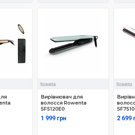
Rowenta
Rowenta
для
Вирівнювач для
Вирівн
enta
волосся Rowenta
волос
SF5120E0
SF7510
1 999 грн
2 699 