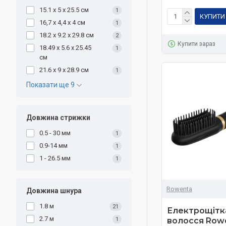
15.1 x 5 x 25.5 см
1
КУПИТИ
16,7 х 4,4 х 4 см
1
18.2 x 9.2 x 29.8 см
2
Купити зараз
18.49 х 5.6 х 25.45
1
см
21.6 x 9 x 28.9 см
1
Показати ще 9
Довжина стрижки
0.5 - 30 мм
1
0.9-14 мм
1
1 - 26.5 мм
1
Rowenta
Довжина шнура
1.8 м
21
Електрощітк
2.7 м
1
волосся Row