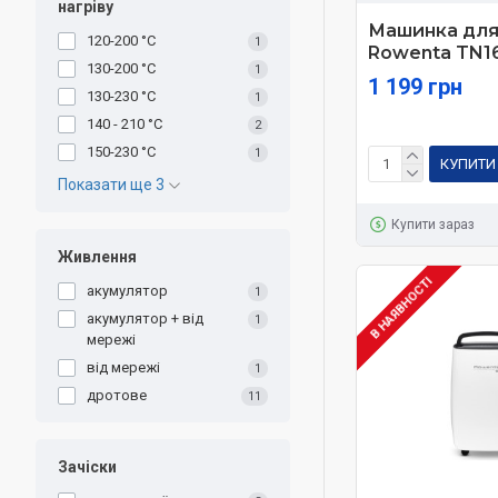
нагріву
Машинка для
120-200 °С
1
Rowenta TN1
130-200 °С
1
1 199 грн
130-230 °С
1
140 - 210 °С
2
150-230 °С
1
КУПИТИ
Показати ще 3
Купити зараз
Живлення
В НАЯВНОСТІ
акумулятор
1
акумулятор + від
1
мережі
від мережі
1
дротове
11
Зачіски