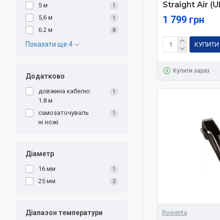
Straight Air 
5 м
1
5,6 м
1 799 грн
1
6.2 м
8
Показати ще 4
КУПИТИ
Купити зараз
Додатково
довжина кабелю:
1
1.8 м
самозаточуваль
1
ні ножі
Діаметр
16 мм
1
25 мм
2
Rowenta
Діапазон температури