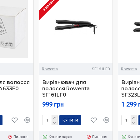
В НАЯВНОСТІ
Rowenta
SF161LF0
Rowenta
ля волосся
Вирівнювач для
Вирівн
4633F0
волосся Rowenta
волос
SF161LF0
SF323
999 грн
1 299 
КУПИТИ
Питання
Купити зараз
Питання
Купити