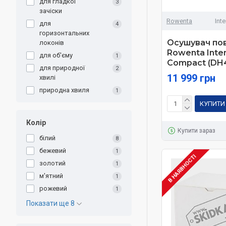
для гладкої
3
зачіски
Rowenta
Int
для
4
горизонтальних
Осушувач пов
локонів
Rowenta Inte
для об'єму
1
Compact (DH
для природної
2
11 999 грн
хвилі
природна хвиля
1
КУПИТИ
Колір
Купити зараз
білий
8
бежевий
1
В НАЯВНОСТІ
золотий
1
м'ятний
1
рожевий
1
Показати ще 8