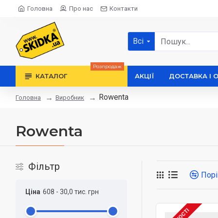
Головна
Про нас
Контакти
Всі
Розпродаж
КАТАЛОГ
АКЦІЇ
ДОСТАВКА І 
Rowenta
Виробник
Головна
Rowenta
Фільтр
Порі
Ціна
608
-
30,0 тис.
грн