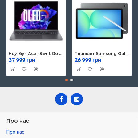
Ноутбук Acer Swift Go 16 SFG16-71 (NX.KVZEU.003)
Планшет Samsung Galaxy Tab S10 FE 5G 8/128GB Gray (SM-X526BZAREUC)
37 999 грн
26 999 грн
Про нас
Про нас