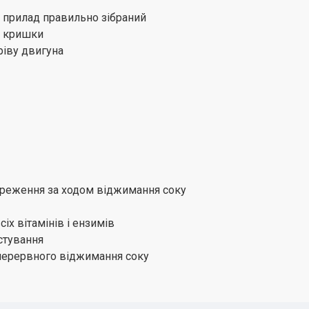
 прилад правильно зібраний
я кришки
ріву двигуна
ереження за ходом віджимання соку
іх вітамінів і ензимів
стування
зперервного віджимання соку