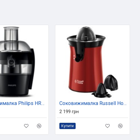
Соковижималка Philips HR1832/00
Соковижималка Russell Hobbs 26010-56
2 199 грн
Купити