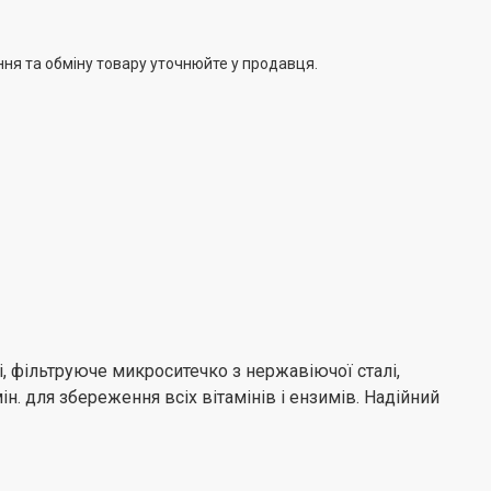
присосками для надійного користування
розрахований на 15 хвилин безперервного віджимання
ння та обміну товару уточнюйте у продавця.
влення: 110 см
, фільтруюче микроситечко з нержавіючої сталі,
. для збереження всіх вітамінів і ензимів. Надійний