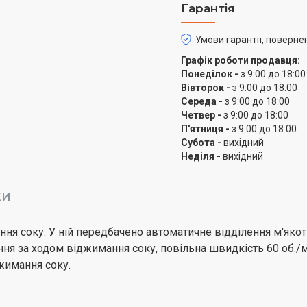
Гарантія
Нековзні ніжки з 
Надійний двигун, 
Умови гарантії, поверне
соку
Графік роботи продавця:
Довжина шнура жи
Понеділок -
з 9:00 до 18:00
Вівторок -
з 9:00 до 18:00
Середа -
з 9:00 до 18:00
Четвер -
з 9:00 до 18:00
П'ятниця -
з 9:00 до 18:00
Субота -
вихідний
Неділя -
вихідний
КИ
 соку. У ній передбачено автоматичне відділення м'якоті
я за ходом віджимання соку, повільна швидкість 60 об./мін
жимання соку.