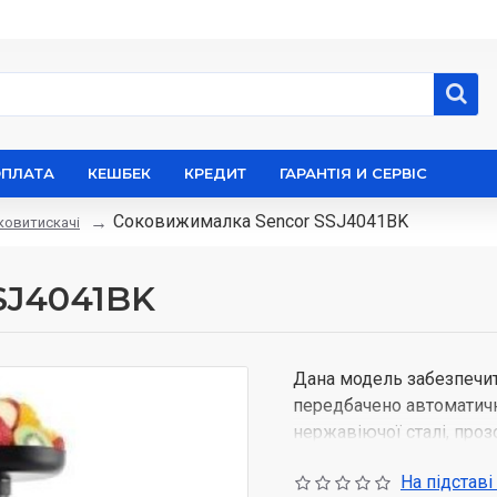
ОПЛАТА
КЕШБЕК
КРЕДИТ
ГАРАНТІЯ И СЕРВІС
Соковижималка Sencor SSJ4041BK
ковитискачі
SJ4041BK
Дана модель забезпечит
передбачено автоматичн
нержавіючої сталі, про
за ходом віджимання сок
На підставі
всіх вітамінів і ензимі