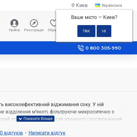
Киев
Українська
Ваше місто —
Киев
?
0 грн
Увійти
Реєстрація
Обране
Порівняння
0 800 305-990
ь високоефективний віджимання соку. У ній
е відділення м'якоті, фільтруюче микроситечко з
зорий лоток віджимання для зручності спостереження
у, повільна швидкість 60 об./мін. для збереження
 0 відгуків
-
Написати відгук
в. Надійний двигун розрахований на 15 хвилин