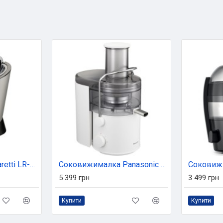
Соковижималка Laretti LR-FP7414
Соковижималка Panasonic MJ-CB100WTQ
5 399 грн
3 499 грн
Купити
Купити