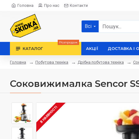
Головна
Про нас
Контакти
Всі
Розпродаж
КАТАЛОГ
АКЦІЇ
ДОСТАВКА І 
Побутова техніка
Дрібна побутова техніка
Со
Головна
Соковижималка Sencor S
В НАЯВНОСТІ