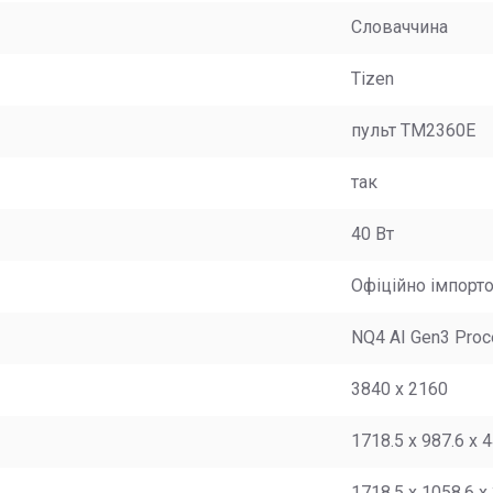
Словаччина
Tizen
пульт TM2360E
так
40 Вт
Офіційно імпорт
NQ4 AI Gen3 Proc
3840 x 2160
1718.5 x 987.6 x 
1718.5 x 1058.6 