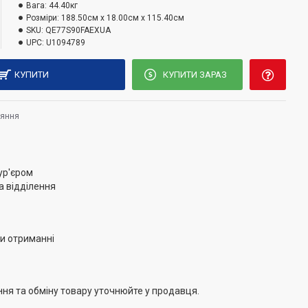
Вага:
44.40кг
Розміри:
188.50см x 18.00см x 115.40см
SKU:
QE77S90FAEXUA
UPC:
U1094789
КУПИТИ
КУПИТИ ЗАРАЗ
няння
ур'єром
а відділення
и отриманні
ння та обміну товару уточнюйте у продавця.