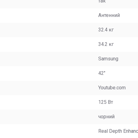
так
Антенний
32.4 кг
34.2 кг
Samsung
42"
Youtube.com
125 Вт
чорний
Real Depth Enhanc