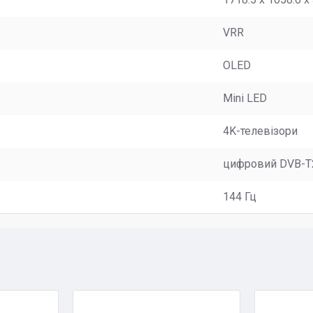
VRR
OLED
Mini LED
4K-телевізори
цифровий DVB-T
144 Гц