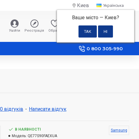
Киев
Українська
Ваше місто —
Киев
?
0 грн
Увійти
Реєстрація
Обране
Порівняння
0 800 305-990
 0 відгуків
-
Написати відгук
В НАЯВНОСТІ
Samsung
Модель:
QE77S90FAEXUA