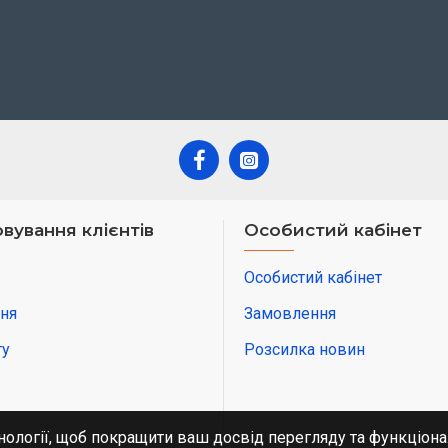
вування клієнтів
Особистий кабінет
Особистий кабінет
ня
Замовлення
ту
Розсилка новин
нології, щоб покращити ваш досвід перегляду та функціона