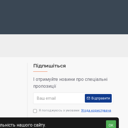
Підпишіться
І отримуйте новини про спеціальні
пропозиції
Відправити
Я погоджуюсь з умовами
Угода користувача
льність нашого сайту.
OK