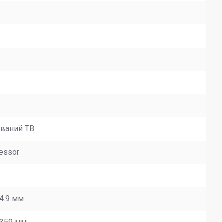
ований ТВ
essor
44.9 мм
x 359 мм