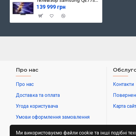
Телевізор Samsung QE77S90FAEXUA
139 999 грн
Про нас
Обслуго
Про нас
Контакти
Доставка та оплата
Повернен
Угода користувача
Карта сай
Умови оформлення замовлення
Ми використовуємо файли cookie та інші подібні тех