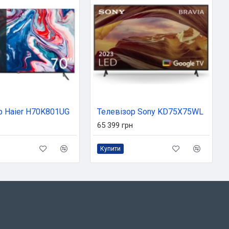
р Haier H70K801UG
Телевізор Sony KD75X75WL
65 399 грн
Купити