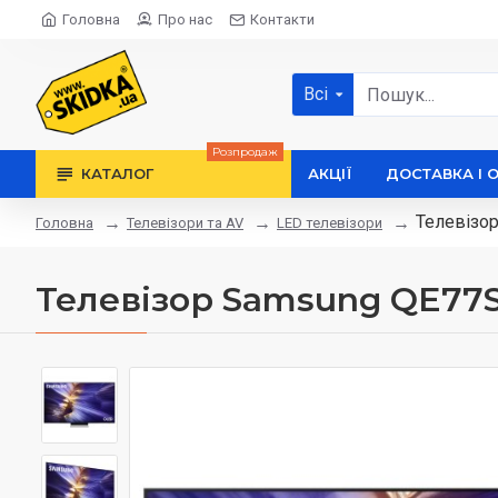
Головна
Про нас
Контакти
Всі
Розпродаж
КАТАЛОГ
АКЦІЇ
ДОСТАВКА І 
Телевізо
Телевізори та AV
LED телевізори
Головна
Телевізор Samsung QE7