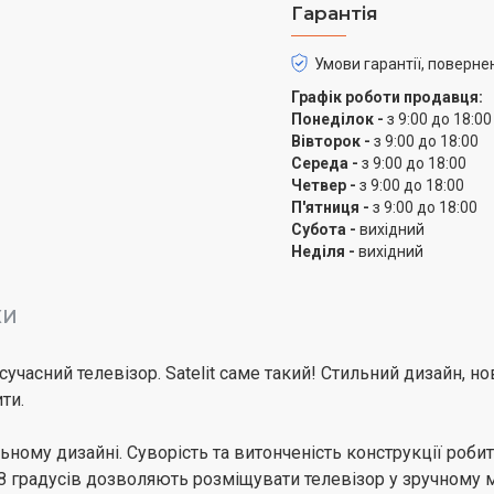
Гарантія
Умови гарантії, поверне
Графік роботи продавця:
Понеділок -
з 9:00 до 18:00
Вівторок -
з 9:00 до 18:00
Середа -
з 9:00 до 18:00
Четвер -
з 9:00 до 18:00
П'ятниця -
з 9:00 до 18:00
Субота -
вихідний
Неділя -
вихідний
КИ
учасний телевізор. Satelit саме такий! Стильний дизайн, но
ти.
альному дизайні. Суворість та витонченість конструкції ро
78 градусів дозволяють розміщувати телевізор у зручному 