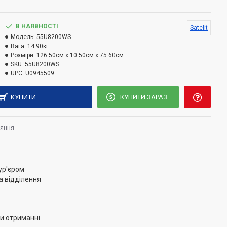
ть конструкції робить його повноцінною частиною або
-якого інтер'єру. Кути огляду 178/178 градусів
В НАЯВНОСТІ
Satelit
 телевізор у зручному місці, не переживаючи про
Модель:
55U8200WS
зберігаючи висококласне зображення з різних точок
Вага:
14.90кг
Розміри:
126.50см x 10.50см x 75.60см
SKU:
55U8200WS
UPC:
U0945509
ння квартири не передбачає розміщення тумби під
elit легко закріпити на стіні за допомогою кронштейна
КУПИТИ
КУПИТИ ЗАРАЗ
 VESA.
няння
ур'єром
а відділення
и отриманні