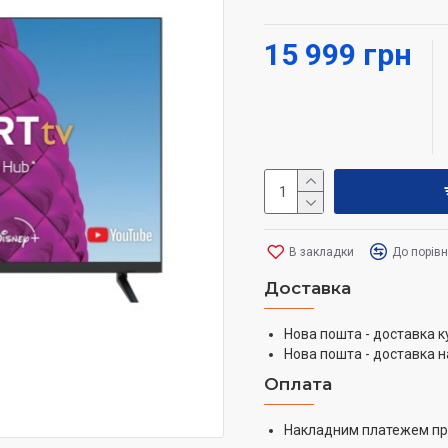
Суворість та витонченіс
вдалим доповненням будь
15 999 грн
дозволяють розміщувати
спотворення картинки, 
приміщення.
Якщо дизайнерське ріше
телевізор, телевізор Sat
відповідно до стандарту
В закладки
До порів
Доставка
Нова пошта - доставка к
Нова пошта - доставка н
Оплата
Накладним платежем пр