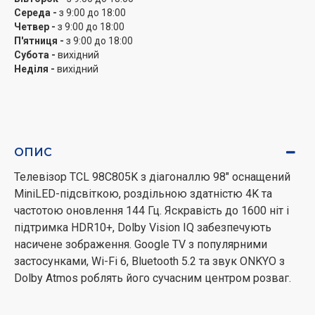
Середа -
з 9:00 до 18:00
Четвер -
з 9:00 до 18:00
П'ятниця -
з 9:00 до 18:00
Субота -
вихідний
Неділя -
вихідний
ОПИС
Телевізор TCL 98C805K з діагоналлю 98" оснащений
MiniLED-підсвіткою, роздільною здатністю 4K та
частотою оновлення 144 Гц. Яскравість до 1600 ніт і
підтримка HDR10+, Dolby Vision IQ забезпечують
насичене зображення. Google TV з популярними
застосунками, Wi-Fi 6, Bluetooth 5.2 та звук ONKYO з
Dolby Atmos роблять його сучасним центром розваг.