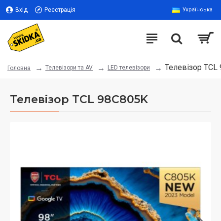
Вхід
Реєстрація
Українська
Телевізор TCL
Телевізори та AV
LED телевізори
Головна
Телевізор TCL 98C805K