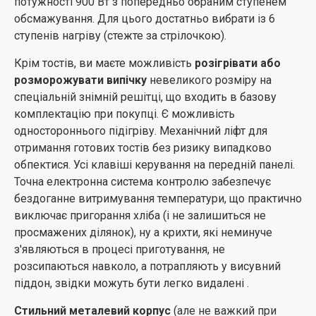
потужності 900 Вт з попередньо обраним ступенем
обсмажування. Для цього достатньо вибрати із 6
ступенів нагріву (стежте за стрілочкою).
Крім тостів, ви маєте можливість
розігрівати або
розморожувати випічку
невеликого розміру на
спеціальній знімній решітці, що входить в базову
комплектацію при покупці. Є можливість
одностороннього підігріву. Механічний ліфт для
отримання готових тостів без ризику випадково
обпектися. Усі клавіші керування на передній панелі.
Точна електронна система контролю забезпечує
бездоганне витримування температури, що практично
виключає пригорання хліба (і не залишиться не
просмажених ділянок), ну а крихти, які неминуче
з'являються в процесі приготування, не
розсипаються навколо, а потрапляють у висувний
піддон, звідки можуть бути легко видалені .
Стильний металевий корпус
(але не важкий при