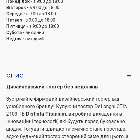
Понеділок -
з 9:00 до 18:00
ступенів нагріву (стежте за стрілочкою).
Вівторок -
з 9:00 до 18:00
Середа -
з 9:00 до 18:00
Крім тостів, ви маєте можливість
розігрівати або
Четвер -
з 9:00 до 18:00
розморожувати випічку
невеликого розміру на
П'ятниця -
з 9:00 до 18:00
спеціальній знімній решітці, що входить в базову
Субота -
вихідний
Неділя -
вихідний
комплектацію при покупці. Є можливість
одностороннього підігріву. Механічний ліфт для
отримання готових тостів без ризику випадково
обпектися. Усі клавіші керування на передній панелі.
Точна електронна система контролю забезпечує
ОПИС
бездоганне витримування температури, що практично
виключає пригорання хліба (і не залишиться не
Дизайнерський тостер без недоліків
просмажених ділянок), ну а крихти, які неминуче
Зустрічайте фірмовий дизайнерський тостер від
з'являються в процесі приготування, не
улюбленого бренду! Купуючи тостер DeLonghi CTIN
розсипаються навколо, а потрапляють у висувний
2103 TB
Distinta Titanium
, ви робите вкладення в
піддон, звідки можуть бути легко видалені .
інноваційні технології, які будуть поряд буквально
Стильний металевий корпус
(але не важкий при
щодня. Готувати швидко та смачно стане простіше,
цьому) і прогумовані ніжки забезпечують хорошу
адже будь-який тостер створений саме для цього, а