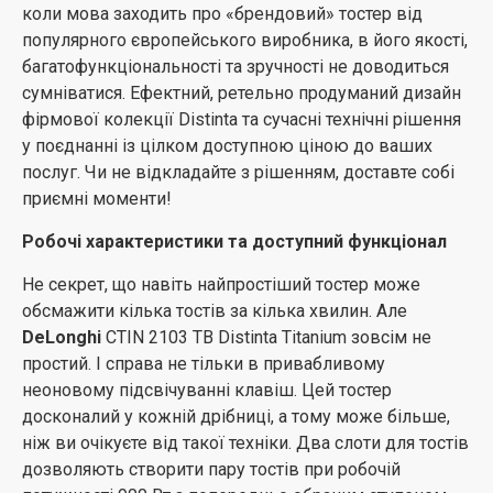
стійкість приладу на всіх типах поверхонь.
коли мова заходить про «брендовий» тостер від
популярного європейського виробника, в його якості,
багатофункціональності та зручності не доводиться
сумніватися. Ефектний, ретельно продуманий дизайн
фірмової колекції Distinta та сучасні технічні рішення
у поєднанні із цілком доступною ціною до ваших
послуг. Чи не відкладайте з рішенням, доставте собі
приємні моменти!
Робочі характеристики та доступний функціонал
Не секрет, що навіть найпростіший тостер може
обсмажити кілька тостів за кілька хвилин. Але
DeLonghi
CTIN 2103 TB Distinta Titanium зовсім не
простий. І справа не тільки в привабливому
неоновому підсвічуванні клавіш. Цей тостер
досконалий у кожній дрібниці, а тому може більше,
ніж ви очікуєте від такої техніки. Два слоти для тостів
дозволяють створити пару тостів при робочій