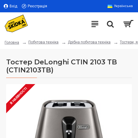
Вхід
Реєстрація
Українська
Побутова техніка
Дрібна побутова техніка
Тостери, 
Головна
Тостер DeLonghi CTIN 2103 TB
(CTIN2103TB)
В НАЯВНОСТІ