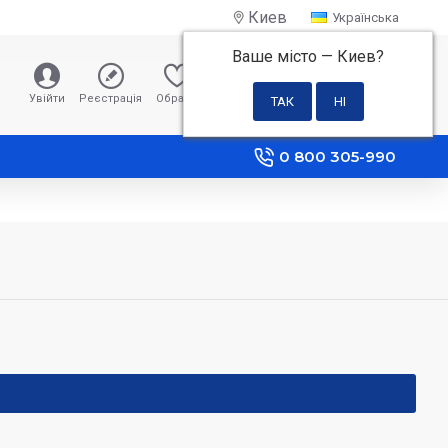
Киев
Українська
Ваше місто —
Киев
?
0 грн
Увійти
Реєстрація
Обране
Порівняння
0 800 305-990