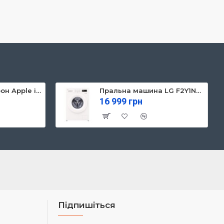
Мобільний телефон Apple iPhone 13 128GB Starlight (MLPG3)
Пральна машина LG F2Y1NS3W
16 999 грн
Підпишіться