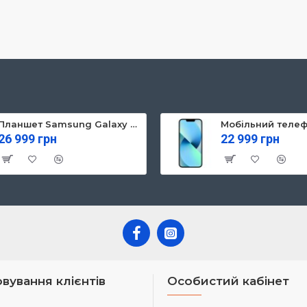
Планшет Samsung Galaxy Tab S10 FE 5G 8/128GB Gray (SM-X526BZAREUC)
26 999 грн
22 999 грн
вування клієнтів
Особистий кабінет