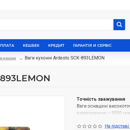
ОПЛАТА
КЕШБЕК
КРЕДИТ
ГАРАНТІЯ И СЕРВІС
Ваги кухонні Ardesto SCK-893LEMON
и кухонні
K-893LEMON
Точність зважування
Ваги оснащені високот
вимірювання – 5000 грам
є контрастний світлодіо
На підставі
використовується два 