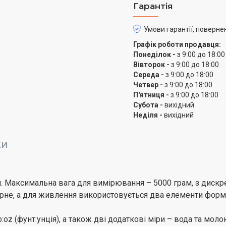
Гарантія
Умови гарантії, поверне
Графік роботи продавця:
Понеділок -
з 9:00 до 18:00
Вівторок -
з 9:00 до 18:00
Середа -
з 9:00 до 18:00
Четвер -
з 9:00 до 18:00
П'ятниця -
з 9:00 до 18:00
Субота -
вихідний
Неділя -
вихідний
КИ
Максимальна вага для вимірювання – 5000 грам, з дискрет
орне, а для живлення використовується два елементи форм
oz (фунт:унція), а також дві додаткові міри – вода та молоко