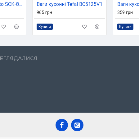
Ваги кухонні Ardesto SCK-893PASTA
Ваги кухонні Tefal BC5125V1
965 грн
359 грн
Купити
Купити
РЕГЛЯДАЛИСЯ