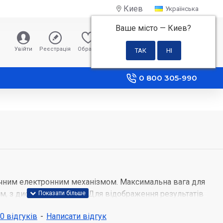
Киев
Українська
Ваше місто —
Киев
?
0 грн
Увійти
Реєстрація
Обране
Порівняння
0 800 305-990
очним електронним механізмом. Максимальна вага для
, з дискретністю у 1 г. Для відображення результатів
дний дисплей, керування – сенсорне, а для живлення
 0 відгуків
-
Написати відгук
елементи формату AAA.