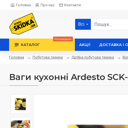
Головна
Про нас
Контакти
Всі
Розпродаж
КАТАЛОГ
АКЦІЇ
ДОСТАВКА І 
Побутова техніка
Дрібна побутова техніка
Ваг
Головна
Ваги кухонні Ardesto SC