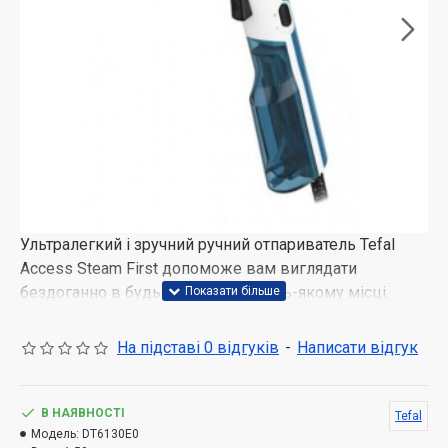
Ультралегкий і зручний ручний отпариватель Tefal
Access Steam First допоможе вам виглядати
бездоганно в будь-який час і в будь-якому місці.
Компактний отпариватель розігрівається всього за 15
секунд і швидко справляється з будь-якими
На підставі 0 відгуків
-
Написати відгук
складками, а пар безпечний для всіх типів тканини -
навіть найделікатніших.
В НАЯВНОСТІ
Tefal
Модель:
DT6130E0