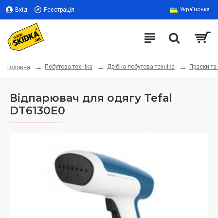
Вхід
Реєстрація
Українська
Побутова техніка
Дрібна побутова техніка
Праски та
Головна
Відпарювач для одягу Tefal
DT6130E0