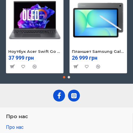
Ноутбук Acer Swift Go 16 SFG16-71 (NX.KVZEU.003)
Планшет Samsung Galaxy Tab S10 FE 5G 8/128GB Gray (SM-X526BZAREUC)
37 999 грн
26 999 грн
Про нас
Про нас