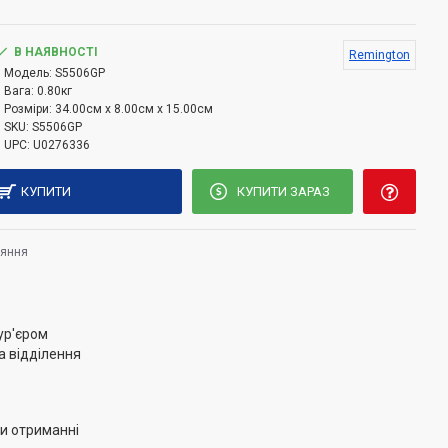
ратури зроблять стайлінг ще простіше!
В НАЯВНОСТІ
Remington
т призначена для роботи в температурному діапазоні
Модель:
S5506GP
ащена 10-ю температурними режимами і має час
Вага:
0.80кг
Розміри:
34.00см x 8.00см x 15.00см
SKU:
S5506GP
UPC:
U0276336
КУПИТИ
КУПИТИ ЗАРАЗ
няння
ур'єром
а відділення
и отриманні