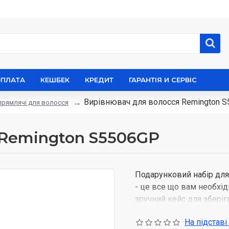
ОПЛАТА
КЕШБЕК
КРЕДИТ
ГАРАНТІЯ И СЕРВІС
Вирівнювач для волосся Remington 
прямлячі для волосся
 Remington S5506GP
Подарунковий набір для
- це все що вам необхід
зручний кейс для зберіга
На підставі
Покриття пластин випря