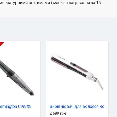
емпературними режимами і має час нагрівання за 15
emington CI98X8
Вирівнювач для волосся Rowenta SF7510F0
2 699 грн