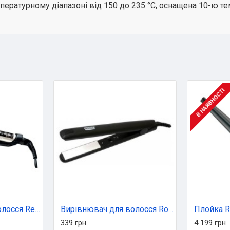
пературному діапазоні від 150 до 235 °C, оснащена 10-ю т
В НАЯВНОСТІ
Вирівнювач для волосся Remington S9500
Вирівнювач для волосся Rotex RHC 320-C (RHC320-C)
Плойка R
339 грн
4 199 грн