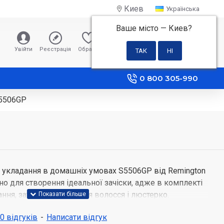
Киев
Українська
Ваше місто —
Киев
?
0 грн
Увійти
Реєстрація
Обране
Порівняння
0 800 305-990
S5506GP
 укладання в домашніх умовах S5506GP від Remington
но для створення ідеальної зачіски, адже в комплекті
ння, затискачі, щітка для волосся і люстерко.
 0 відгуків
-
Написати відгук
мляча з удосконаленою керамікою і функція